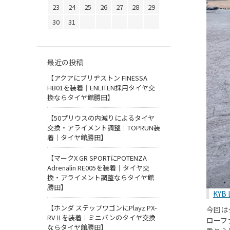
23
24
25
26
27
28
29
30
31
最近の投稿
【アクアにブリヂストン FINESSA
HB01を装着｜ENLITEN採用タイヤ交
換ならタイヤ館勝田】
【50プリウスの内減りによるタイヤ
交換・アライメント調整｜TOPRUN装
着｜タイヤ館勝田】
【マークX GR SPORTにPOTENZA
Adrenalin RE005を装着｜タイヤ交
換・アライメント調整ならタイヤ館
勝田】
KYB 
【ホンダ ステップワゴンにPlayz PX-
今回は
RVⅡを装着｜ミニバンのタイヤ交換
ローフ
ならタイヤ館勝田】