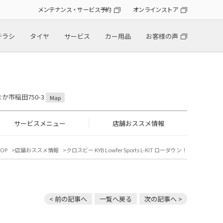
メンテナンス・サービス予約
オンラインストア
チラシ
タイヤ
サービス
カー用品
お客様の声
なか市稲田750-3
Map
サービスメニュー
店舗おススメ情報
OP
店舗おススメ情報
クロスビー KYB Lowfer Sports L-KIT ローダウン！
< 前の記事へ
一覧へ戻る
次の記事へ >