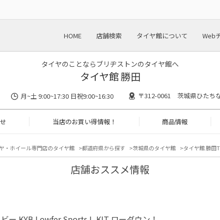
HOME
店舗検索
タイヤ館について
Web
タイヤのことならブリヂストンのタイヤ館へ
タイヤ館 勝田
〒312-0061 茨城県ひたち
月~土 9:00~17:30 日祝9:00~16:30
せ
当店のお買い得情報！
商品情報
ヤ・ホイール専門店のタイヤ館
都道府県から探す
茨城県のタイヤ館
タイヤ館 勝田T
店舗おススメ情報
ー KYB Lowfer Sports L-KIT ローダウン！