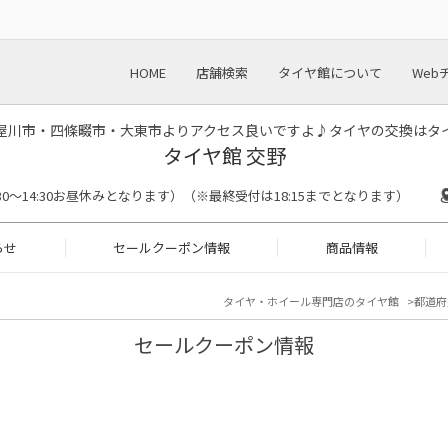
HOME
店舗検索
タイヤ館について
Web
屋川市・四條畷市・大東市よりアクセス良いですよ♪タイヤの交換はタ
タイヤ館 交野
(※13:30～14:30お昼休みとなります）（※最終受付は18:15までとなります）
らせ
セールクーポン情報
商品情報
タイヤ・ホイール専門店のタイヤ館
都道府
セールクーポン情報