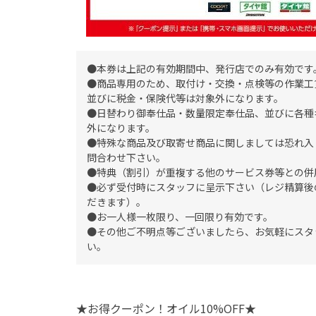
●本券は上記の有効期間中、発行店でのみ有効です
●商品専用のため、取付け・交換・点検等の作業工
並びに税金・保険代等は対象外になります。
●日替わり御奉仕品・数量限定奉仕品、並びに各種
外になります。
●特殊な商品及び取寄せ商品に関しましては恐れ入
問合わせ下さい。
●特典（割引）が重複する他のサービス券等との併
●必ず受付時にスタッフに呈示下さい（レジ精算後
だきます）。
●お一人様一枚限り、一回限り有効です。
●その他ご不明点等ございましたら、お気軽にスタ
い。
★お得クーポン！オイル10%OFF★