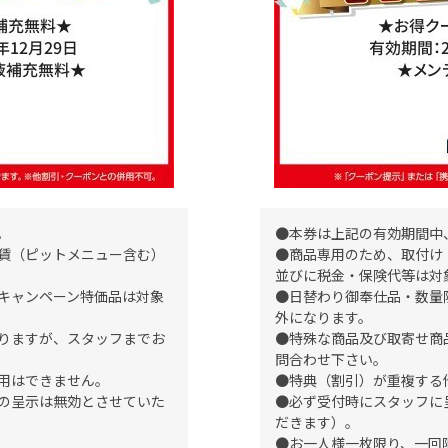
。
●本券は上記の有効期間中
賃（ピットメニュー含む）
●商品専用のため、取付け
並びに税金・保険代等は対
キャンペーン特価品は対象
●日替わり御奉仕品・数量
外になります。
りますが、スタッフまでお
●特殊な商品及び取寄せ商
問合わせ下さい。
用はできません。
●特典（割引）が重複する
の呈示は無効とさせていた
●必ず受付時にスタッフに
だきます）。
●お一人様一枚限り、一回