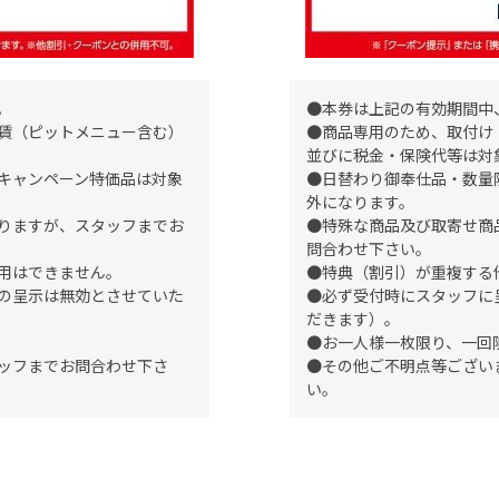
。
●本券は上記の有効期間中
賃（ピットメニュー含む）
●商品専用のため、取付け
並びに税金・保険代等は対
キャンペーン特価品は対象
●日替わり御奉仕品・数量
外になります。
りますが、スタッフまでお
●特殊な商品及び取寄せ商
問合わせ下さい。
用はできません。
●特典（割引）が重複する
の呈示は無効とさせていた
●必ず受付時にスタッフに
だきます）。
●お一人様一枚限り、一回
ッフまでお問合わせ下さ
●その他ご不明点等ござい
い。