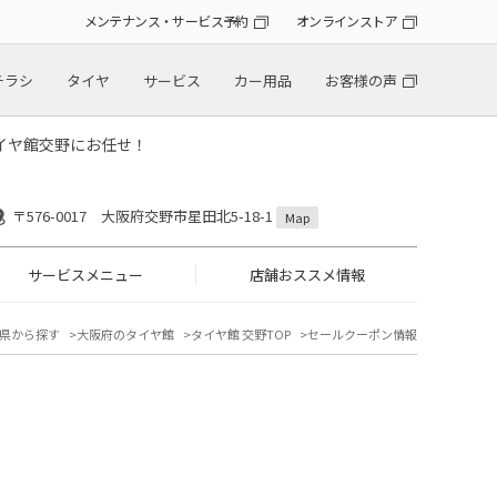
メンテナンス・サービス予約
オンラインストア
チラシ
タイヤ
サービス
カー用品
お客様の声
イヤ館交野にお任せ！
〒576-0017 大阪府交野市星田北5-18-1
Map
サービスメニュー
店舗おススメ情報
県から探す
大阪府のタイヤ館
タイヤ館 交野TOP
セールクーポン情報