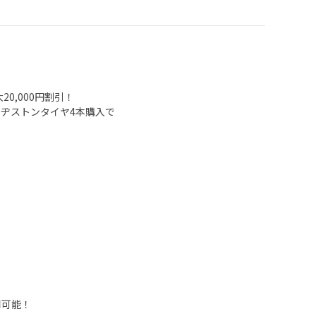
0,000円割引！
ブリヂストンタイヤ4本購入で
用可能！