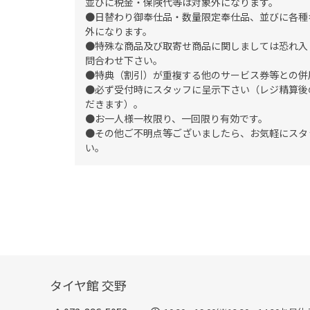
並びに税金・保険代等は対象外になります。
●日替わり御奉仕品・数量限定奉仕品、並びに各種
外になります。
●特殊な商品及び取寄せ商品に関しましては恐れ入
問合わせ下さい。
●特典（割引）が重複する他のサービス券等との併
●必ず受付時にスタッフに呈示下さい（レジ精算後
だきます）。
●お一人様一枚限り、一回限り有効です。
●その他ご不明点等ございましたら、お気軽にスタ
い。
タイヤ館 交野