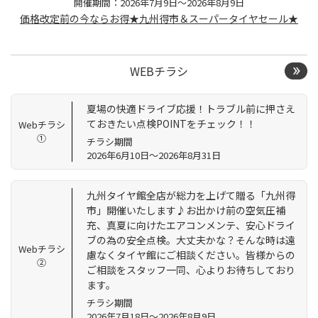
開催期間：2026年7月9日～2026年8月9日
価格改定前の今ならお得★九州得市＆スーパータイヤセール★
WEBチラシ
夏場の快適ドライブ応援！トラブル前に押さえ
ておきたい点検POINTをチェック！！
Webチラシ
①
チラシ期間
2026年6月10日～2026年8月31日
九州タイヤ館全店が総力を上げて贈る「九州得
市」開催いたします♪お出かけ前の空気圧補
充、真夏に向けたエアコンメンテ、安心ドライ
ブの為の安全点検。大丈夫かな？そんな時は遠
Webチラシ
慮なくタイヤ館にご相談ください。皆様からの
②
ご相談をスタッフ一同、心よりお待ちしており
ます。
チラシ期間
2026年7月18日～2026年8月9日