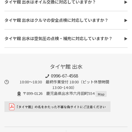
タイヤ館 出水はオイル交換に対応していますか？
バランス調整、使用済みタイヤ処分費用などがかかる場合があり
タイヤ館 出水はオイル交換に対応しています。
ます。
使用するオイルの種類（鉱物油・部分合成油・全合成油）や粘
また、作業時間は最短で約30分程度ですが、作業内容や交換本
タイヤ館 出水はクルマの安全点検に対応していますか？
度、交換量によって費用が変わります。工賃やフィルター代を含め
数、車種により異なり、時間がかかる場合もございます。詳細は店
タイヤ館 出水はおクルマの安全点検に対応しています。最短30
た交換費用については、店舗スタッフまでお問い合わせくださ
舗スタッフまでお気軽にご相談ください
分、無料で対応させていただきます。
い。
タイヤ館 出水は空気圧の点検・補充に対応していますか？
また、所要時間は最短約30分程度になります。こちらもオイルフ
タイヤ館 出水は空気圧の点検・補充に対応しています。最短15
ィルターの同時交換や、在庫・車種、作業時期等により時間が変
分、無料で対応させていただきます。
わることもありますので、詳細は店舗スタッフまでお気軽にご相
談ください。
タイヤ館 出水
0996-67-4568
10:00～18:30 最終作業受付 18:00（ピット休憩時間
13:00~14:00）
〒899-0126 鹿児島県出水市六月田町554
Map