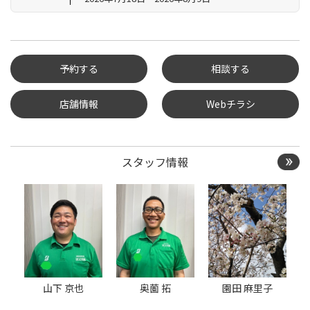
予約する
相談する
店舗情報
Webチラシ
タイヤ点検・安全点検/タ
イヤ履き替え/オイル交
換/その他ピット作業の予
約
スタッフ情報
クローク契約会員専用タ
イヤ履き替え※タイヤ履
き替えを希望のクローク
契約会員の方はこちらを
選択ください
本日のタイヤ履き替え順
番待ち予約 ※クローク契
約会員の方はご利用いた
だけません
山下 京也
奥薗 拓
園田 麻里子