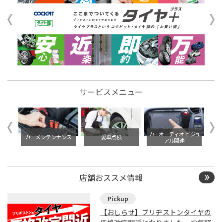
サービスメニュー
イル交
カーオーディオ ビジュ
カーメンテンナンス
愛車点検
アル関連
店舗おススメ情報
【おしらせ】ブリヂストンタイヤの