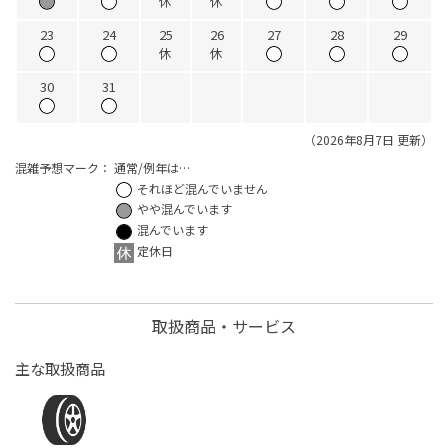
休
休
23
24
25
26
27
28
29
休
休
30
31
（2026年8月7日 更新）
混雑予想マーク：
通常/例年は…
それほど混んでいません
やや混んでいます
混んでいます
定休日
取扱商品・サービス
主な取扱商品