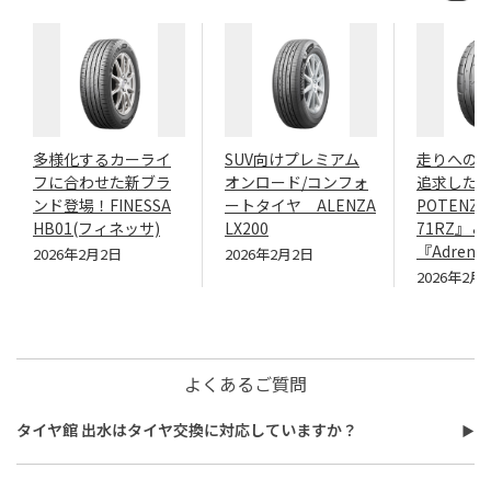
多様化するカーライ
SUV向けプレミアム
走りへの
フに合わせた新ブラ
オンロード/コンフォ
追求したN
ンド登場！FINESSA
ートタイヤ ALENZA
POTENZA
HB01(フィネッサ)
LX200
71RZ』＆
『Adrenal
2026年2月2日
2026年2月2日
2026年2月
よくあるご質問
タイヤ館 出水はタイヤ交換に対応していますか？
タイヤ館 出水はタイヤ交換に対応しています。
費用は、タイヤ交換工賃のほかに、タイヤ本体の価格やホイール