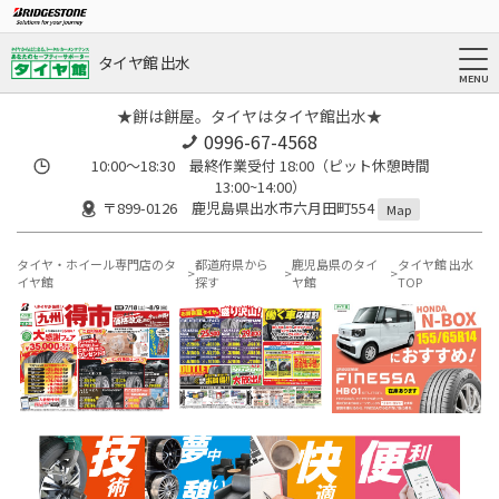
タイヤ館 出水
★餅は餅屋。タイヤはタイヤ館出水★
0996-67-4568
10:00～18:30 最終作業受付 18:00（ピット休憩時間
13:00~14:00）
〒899-0126 鹿児島県出水市六月田町554
Map
タイヤ・ホイール専門店のタ
都道府県から
鹿児島県のタイ
タイヤ館 出水
イヤ館
探す
ヤ館
TOP