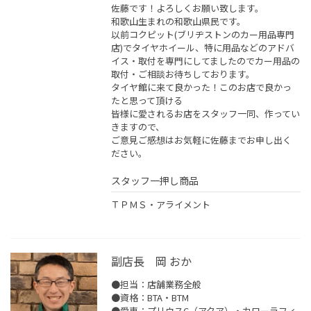
佐藤です！よろしくお願い致します。
和歌山生まれの和歌山県民です。
以前コクピット(ブリヂストンのカー用品専門
店)でタイヤホイール、特に用品などのアドバ
イス・取付を専門にしてましたのでカー用品の
取付・ご相談お待ちしております。
タイヤ館に来て良かった！このお店で良かっ
たと思って頂ける
皆様に愛されるお店をスタッフ一同、作ってい
きますので、
ご意見ご感想はお気軽に佐藤までお申し出く
ださい。
スタッフ一押し商品
ＴＰＭＳ・アライメント
副店長 岡 おか
●担当：店舗業務全般
●資格：BTA・BTM
●愛車：プリウスC（アクア）・カローラフィ