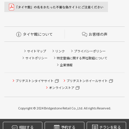
タイヤ館について
お客様の声
サイトマップ
リンク
プライバシーポリシー
サイトポリシー
特定整備に関する弊社取組について
企業情報
ブリヂストンタイヤサイト
ブリヂストンホイールサイト
タイヤ点検・安全点検/タイヤ履き替え/オイル交換/その他
ピット作業の予約
オンラインストア
クローク契約会員専用タイヤ履き替え※タイヤ履き替えを
希望のクローク契約会員の方はこちらを選択ください
Copyright © 2024 Bridgestone Retail Co.,Ltd. All rights Reserved.
本日のタイヤ履き替え順番待ち予約 ※クローク契約会員の
方はご利用いただけません
相談する
予約する
チラシを見る