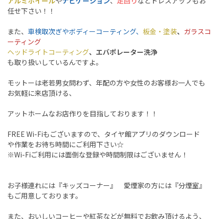
アルミホイール
や
ナビゲーション
、
足回り
などドレスアップもお
任せ下さい！！
また、
車検取次ぎやボディーコーティング、
板金・塗装
、
ガラスコ
ーティング
ヘッドライトコーティング
、エバポレーター洗浄
も取り扱いしているんですよ。
モットーは老若男女問わず、年配の方や女性のお客様お一人でも
お気軽に来店頂ける、
アットホームなお店作りを目指しております！！
FREE Wi-Fiもございますので、タイヤ館アプリのダウンロード
や作業をお待ち時間にご利用下さい☆
※Wi-Fiご利用には面倒な登録や時間制限はございません！
お子様連れには『キッズコーナー』 愛煙家の方には『分煙室』
もご用意しております。
また、おいしいコーヒーや紅茶などが無料でお飲み頂けるよう、