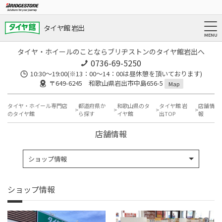
タイヤ館 岩出
タイヤ・ホイールのことならブリヂストンのタイヤ館岩出へ
0736-69-5250
10:30～19:00(※13：00～14：00は昼休憩を頂いております)
〒649-6245 和歌山県岩出市中島656-5
Map
タイヤ・ホイール専門店
都道府県か
和歌山県のタ
タイヤ館 岩
店舗情
のタイヤ館
ら探す
イヤ館
出TOP
報
店舗情報
ショップ情報
ショップ情報