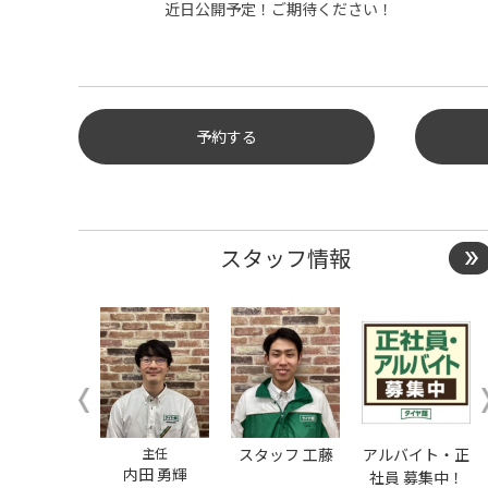
近日公開予定！ご期待ください！
予約する
タイヤ点検・安全点検/タイヤ履
き替え/オイル交換/その他ピット
作業の予約
スタッフ情報
クローク契約会員専用タイヤ履き
替え※タイヤ履き替えを希望のク
ローク契約会員の方はこちらを選
択ください
本日のタイヤ履き替え順番待ち予
約 ※クローク契約会員の方はご利
用いただけません
ミホイ－ルコ－ナ－
店長
主任
キッズスペース
スタッフ 工藤
ウェイティングコ
アルバイト・正
行方 利久
内田 勇輝
社員 募集中！