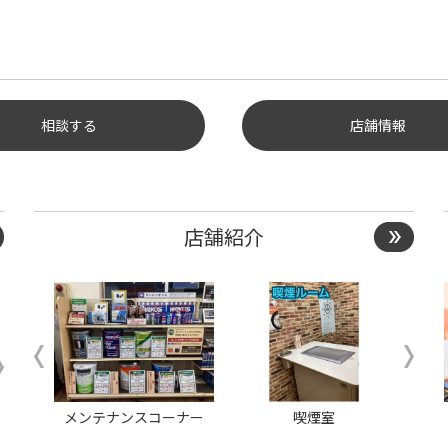
相談する
店舗情報
店舗紹介
ーナー
店長
メンテナンスコーナー
主任
スタッフ 工藤
喫煙室
フリ
行方 利久
内田 勇輝