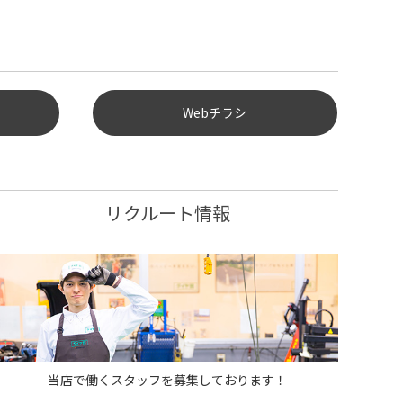
Webチラシ
リクルート情報
ードリンクサーバー
アルミホイ－ルコ－ナ－
キッズスペー
当店で働くスタッフを募集しております！