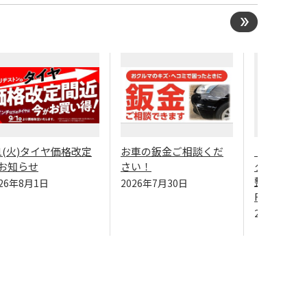
/1(火)タイヤ価格改定
お車の鈑金ご相談くだ
【ホンダ 
お知らせ
さい！
タイヤ交換
整！ 静粛
026年8月1日
2026年7月30日
REGNO GR-
2026年7月