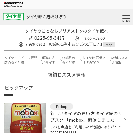
タイヤ館 石巻あけぼの
タイヤのことならブリヂストンのタイヤ館へ
0225-95-3417
9:00～18:00
〒986-0862 宮城県石巻市あけぼの1丁目7-1
Map
タイヤ・ホイール専門
都道府県
宮城県の
タイヤ館 石巻あ
店舗おスス
店のタイヤ館
から探す
タイヤ館
けぼのTOP
メ情報
店舗おススメ情報
ピックアップ
Pickup
新しいタイヤの買い方 タイヤ館のサ
ブスク 「mobox」開始しました
いつも当店をご利用いただき誠にありがとうございます タイヤ館石巻あけぼのでも始まりました!! タイヤ館が提案する新しいタイヤの買い方 「mobox」 ① タイヤの購入とその後のメンテナンス（パンク補償付き）を月々定額払いで ② 契約期間終了後のタイヤは返却不要 ③ お客様のニーズに合わせて高品質...
2022年10月9日