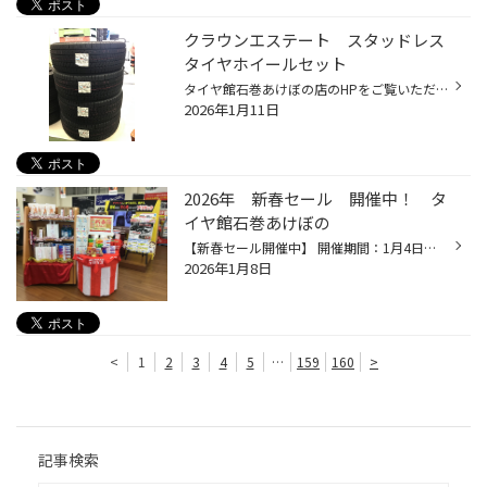
クラウンエステート スタッドレス
タイヤホイールセット
タイヤ館石巻あけぼの店のHPをご覧いただき、ありがとうございます。 今回は、クラウンエステートに 235/55R19 BLIZZAK WZ-1 スタッドレスタイヤ＆BALMINUM（バルミナ）LS10 ホイールセットを取付けました。 純正サイズは235/45R21。スタッドレスは19インチにインチダウンしました。 今回装着したWZ...
2026年1月11日
2026年 新春セール 開催中！ タ
イヤ館石巻あけぼの
【新春セール開催中】 開催期間：1月4日〜1月18日 日頃のご愛顧への感謝を込めて、期間限定のお得な新春セールを実施しております。 新年のスタートにあわせて、夏タイヤ・冬タイヤを対象とした同時セールも実施中です。 初めての方やご家族でのご来店、女性のお客様にも分かりやすく丁寧にご案内...
2026年1月8日
<
1
2
3
4
5
…
159
160
>
記事検索