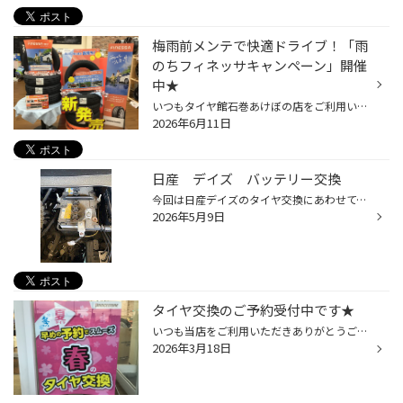
梅雨前メンテで快適ドライブ！「雨
のちフィネッサキャンペーン」開催
中★
いつもタイヤ館石巻あけぼの店をご利用いただきありがとうございます☺ 梅雨シーズンに向けて、雨の日の視界確保や車内環境の快適さをサポートする「梅雨前メンテナンスキャンペーン」を開催いたします。 雨が多くなるこれからの季節に備えて、ワイパー・エアコンフィルター・フロントガラスの撥水コ...
2026年6月11日
日産 デイズ バッテリー交換
今回は日産デイズのタイヤ交換にあわせて、バッテリーの点検・交換を行いました。 タイヤ交換とあわせて、まずは安全点検からスタートですヽ(^o^)丿 専用テスターでバッテリーの状態をチックしたところ、充電量がかなり低下しており、 交換目安に近い状態でした。 点検結果をご説明し、バッテリー交...
2026年5月9日
タイヤ交換のご予約受付中です★
いつも当店をご利用いただきありがとうございます。 暖かくなり、スタッドレスタイヤからノーマルタイヤへの履き替え時期となりました。現在、ご予約が徐々に増えてきております。 ご希望の日時での作業をご案内するためにも、お早めのご予約をおすすめいたします。 皆さまのご来店をお待ちしており...
2026年3月18日