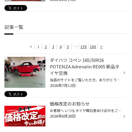
記事一覧
<
1
2
3
4
5
…
159
160
>
ダイハツ コペン 165/50R16
POTENZA Adrenalin RE005 新品タ
イヤ交換
当店のサイトをご覧いただき、ありがとうございます。 今回は、ダイハツ コペンに165/50R16 POTENZA Adrenalin RE005を装着しました。 いつもご利用いただいている常連のお客様が、オイル交換でご来店くださいました。 当店では、オイル交換の際にも空気圧点検とタイヤ点検を実施しています。点検の...
2026年7月12日
価格改定のお知らせ
お客様へ いつもタイヤ館石巻あけぼのをご利用いただき、ありがとうございます。 この度、株式会社ブリヂストンでは９月1日より価格改定を行うことになりました。 つきましては、価格改定前のこの機会にタイヤ交換のご検討をお願いいたします。
2026年6月28日