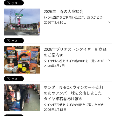
2026年 春の大商談会
いつも当店をご利用いただき、ありがとうございます。 今年も、春の大商談会 開催しております。 期間限定の特別価格・特典をご用意！ご検討中の方は今がチャンスです。 混雑が予想されますので、お早めのご来店・ご相談をおすすめします。 開催期間：3月14日(土)～3月22日(日) 営業時間：9：00～18...
2026年3月16日
2026年ブリヂストンタイヤ 新商品
のご案内★
タイヤ館石巻あけぼの店のHPをご覧いただき、ありがとうございます。 ブリヂストン より、2026年シーズンの夏タイヤ新商品が登場しました。用途や車種に合わせて選べるラインナップとなっています。 ■ 新ブランドタイヤ FINESSA HB01新ブランド「FINESSA」第一弾モデル。雨の日の安心感と静粛性を高...
2026年3月7日
ホンダ N-BOX ウインカー不点灯
のためアンバー球を交換しました
タイヤ館石巻あけぼの
タイヤ館石巻あけぼののHPをご覧いただき、ありがとうございます。 ホンダ N-BOX のウインカー（アンバー）交換作業 を行いました。 今回は右後ろのウインカー球を交換。外装部品の脱着は不要でしたが、車種や位置によっては 慎重な作業が求められるケースもあります。 ウインカーは安全確認のため...
2026年1月15日