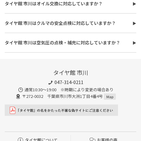
費用は、タイヤ交換工賃のほかに、タイヤ本体の価格やホイール
タイヤ館 市川はオイル交換に対応していますか？
バランス調整、使用済みタイヤ処分費用などがかかる場合があり
タイヤ館 市川はオイル交換に対応しています。
ます。
使用するオイルの種類（鉱物油・部分合成油・全合成油）や粘
また、作業時間は最短で約30分程度ですが、作業内容や交換本
タイヤ館 市川はクルマの安全点検に対応していますか？
度、交換量によって費用が変わります。工賃やフィルター代を含め
数、車種により異なり、時間がかかる場合もございます。詳細は店
タイヤ館 市川はおクルマの安全点検に対応しています。最短30
た交換費用については、店舗スタッフまでお問い合わせくださ
舗スタッフまでお気軽にご相談ください
分、無料で対応させていただきます。
い。
タイヤ館 市川は空気圧の点検・補充に対応していますか？
また、所要時間は最短約30分程度になります。こちらもオイルフ
タイヤ館 市川は空気圧の点検・補充に対応しています。最短15
ィルターの同時交換や、在庫・車種、作業時期等により時間が変
分、無料で対応させていただきます。
わることもありますので、詳細は店舗スタッフまでお気軽にご相
談ください。
タイヤ館 市川
047-314-0211
通常10:30～19:00 ※時期により変更の場合あり
〒272-0032 千葉県市川市大洲1丁目4番4号
Map
タイヤ館について
お客様の声