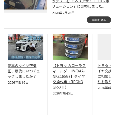
ッテリーを「GSユアサ・エコRレボ
リューション」に交換しました。
2026年2月26日
詳細を見る
愛車のタイヤ空気
【トヨタ カローラフ
トヨタ・
圧、最後にいつチェ
ィールダーHV(DAA-
イヤ交換！
ックしましたか？
NKE165G) 】タイヤ
に相応し
交換作業（REGNO
りを取り
2026年8月6日
GR-XⅢ）
2026年8月
2026年8月5日