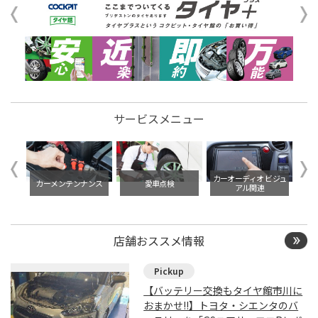
サービスメニュー
イル交
カーオーディオ ビジュ
カーメンテンナンス
愛車点検
アル関連
店舗おススメ情報
【バッテリー交換もタイヤ館市川に
おまかせ!!】トヨタ・シエンタのバ