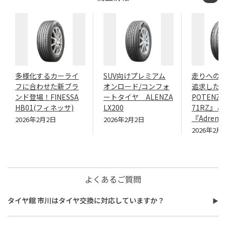
多様化するカーライ
SUV向けプレミアム
走りへの
フに合わせた新ブラ
オンロード/コンフォ
追求したN
ンド登場！FINESSA
ートタイヤ ALENZA
POTENZA
HB01(フィネッサ)
LX200
71RZ』＆
『Adrenal
2026年2月2日
2026年2月2日
2026年2月
よくあるご質問
タイヤ館 市川はタイヤ交換に対応していますか？
タイヤ館 市川はタイヤ交換に対応しています。