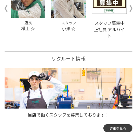
本日のタイヤ履き替え順
番待ち予約 ※クローク契
約会員の方はご利用いた
だけません
店長
スタッフ
スタッフ募集中
横山 ☆
小澤 ☆
正社員 アルバイ
ト
リクルート情報
当店で働くスタッフを募集しております！
詳細を見る