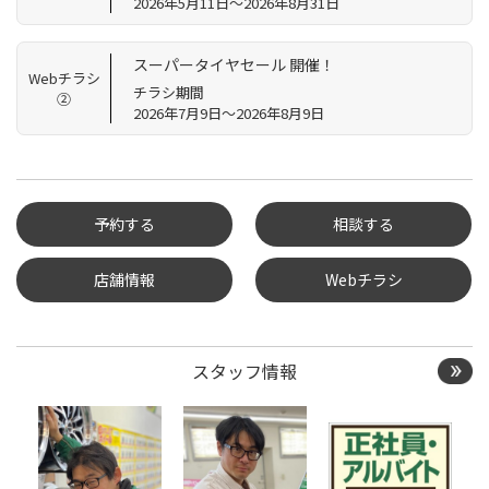
2026年5月11日～2026年8月31日
スーパータイヤセール 開催！
Webチラシ
チラシ期間
②
2026年7月9日～2026年8月9日
予約する
相談する
店舗情報
Webチラシ
タイヤ点検・安全点検/タ
イヤ履き替え/オイル交
換/その他ピット作業の予
約
スタッフ情報
クローク契約会員専用タ
イヤ履き替え※タイヤ履
き替えを希望のクローク
契約会員の方はこちらを
選択ください