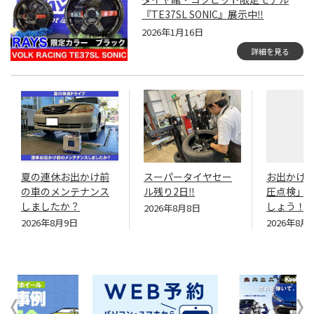
『TE37SL SONIC』展示中‼️
2026年1月16日
詳細を見る
夏の連休お出かけ前
スーパータイヤセー
お出かけ
の車のメンテナンス
ル残り2日‼
圧点検」
しましたか？
しょう！
2026年8月8日
2026年8月9日
2026年8月