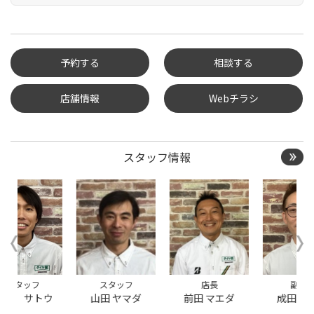
予約する
相談する
店舗情報
Webチラシ
タイヤ点検・安全点検/タ
イヤ履き替え/オイル交
換/その他ピット作業の予
約
スタッフ情報
クローク契約会員専用タ
イヤ履き替え※タイヤ履
き替えを希望のクローク
契約会員の方はこちらを
選択ください
本日のタイヤ履き替え順
番待ち予約 ※クローク契
約会員の方はご利用いた
だけません
スタッフ
店長
副店長
ウ
山田 ヤマダ
前田 マエダ
成田 ナリタ