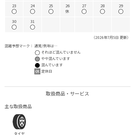
23
24
25
26
27
28
29
休
30
31
（2026年7月5日 更新）
混雑予想マーク：
通常/例年は…
それほど混んでいません
やや混んでいます
混んでいます
定休日
取扱商品・サービス
主な取扱商品
タイヤ