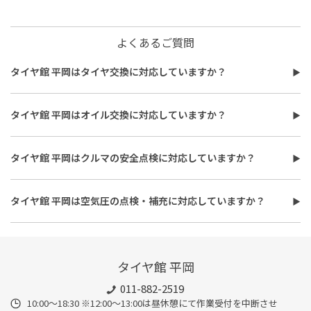
よくあるご質問
タイヤ館 平岡はタイヤ交換に対応していますか？
タイヤ館 平岡はタイヤ交換に対応しています。
費用は、タイヤ交換工賃のほかに、タイヤ本体の価格やホイール
タイヤ館 平岡はオイル交換に対応していますか？
バランス調整、使用済みタイヤ処分費用などがかかる場合があり
タイヤ館 平岡はオイル交換に対応しています。
ます。
使用するオイルの種類（鉱物油・部分合成油・全合成油）や粘
また、作業時間は最短で約30分程度ですが、作業内容や交換本
タイヤ館 平岡はクルマの安全点検に対応していますか？
度、交換量によって費用が変わります。工賃やフィルター代を含め
数、車種により異なり、時間がかかる場合もございます。詳細は店
タイヤ館 平岡はおクルマの安全点検に対応しています。最短30
た交換費用については、店舗スタッフまでお問い合わせくださ
舗スタッフまでお気軽にご相談ください
分、無料で対応させていただきます。
い。
タイヤ館 平岡は空気圧の点検・補充に対応していますか？
また、所要時間は最短約30分程度になります。こちらもオイルフ
タイヤ館 平岡は空気圧の点検・補充に対応しています。最短15
ィルターの同時交換や、在庫・車種、作業時期等により時間が変
分、無料で対応させていただきます。
わることもありますので、詳細は店舗スタッフまでお気軽にご相
談ください。
タイヤ館 平岡
011-882-2519
10:00～18:30 ※12:00～13:00は昼休憩にて作業受付を中断させ