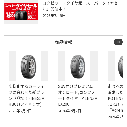
コクピット・タイヤ館「スーパータイヤセー
ル」開催中！
2026年7月9日
商品情報
多様化するカーライ
SUV向けプレミアム
走りへの
フに合わせた新ブラ
オンロード/コンフォ
追求したN
ンド登場！FINESSA
ートタイヤ ALENZA
POTENZA
HB01(フィネッサ)
LX200
71RZ』＆
『Adrenal
2026年2月2日
2026年2月2日
2026年2月