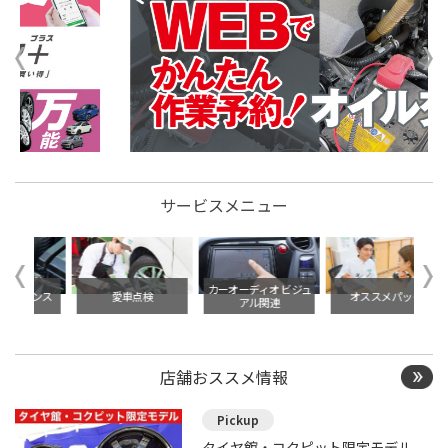
サービスメニュー
カーオーディオ ビジュ
ンス
愛車点検
オススメパック
リフ
アル関連
店舗おススメ情報
タイヤ館・コクピット限定モデル