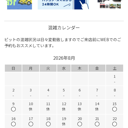
混雑カレンダー
ピットの混雑状況は日々変動致しますのでご来店前にWEBでのご
予約もおススメしています。
2026年8月
日
月
火
水
木
金
土
1
-
2
3
4
5
6
7
8
-
-
-
-
-
-
-
9
10
11
12
13
14
15
休
休
休
休
休
16
17
18
19
20
21
22
休