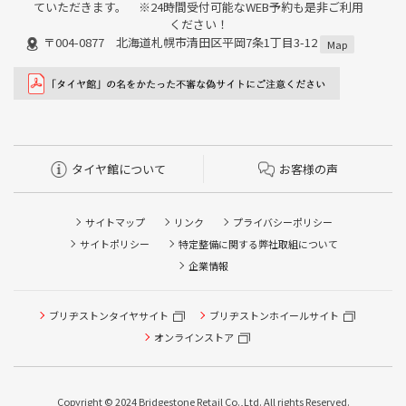
ていただきます。 ※24時間受付可能なWEB予約も是非ご利用
ください！
〒004-0877 北海道札幌市清田区平岡7条1丁目3-12
Map
タイヤ館について
お客様の声
サイトマップ
リンク
プライバシーポリシー
サイトポリシー
特定整備に関する弊社取組について
企業情報
ブリヂストンタイヤサイト
ブリヂストンホイールサイト
タイヤ点検・安全点検/タイヤ履き替え/オイル交換/その他
タイヤ点検・安全点検/タイヤ履き替え/オイル交換/その他
ピット作業の予約
ピット作業の予約
オンラインストア
クローク契約会員専用タイヤ履き替え※タイヤ履き替えを
クローク契約会員専用タイヤ履き替え※タイヤ履き替えを
希望のクローク契約会員の方はこちらを選択ください
希望のクローク契約会員の方はこちらを選択ください
Copyright © 2024 Bridgestone Retail Co.,Ltd. All rights Reserved.
本日のタイヤ履き替え順番待ち予約 ※クローク契約会員の
本日のタイヤ履き替え順番待ち予約 ※クローク契約会員の