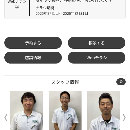
タイヤ交換をご検討の方、お見逃しなく！
Webチラシ
②
チラシ期間
2026年8月1日～2026年8月31日
予約する
相談する
店舗情報
Webチラシ
タイヤ点検・安全点検/タ
イヤ履き替え/オイル交
換/その他ピット作業の予
約
スタッフ情報
クローク契約会員専用タ
イヤ履き替え※タイヤ履
き替えを希望のクローク
契約会員の方はこちらを
選択ください
本日のタイヤ履き替え順
番待ち予約 ※クローク契
約会員の方はご利用いた