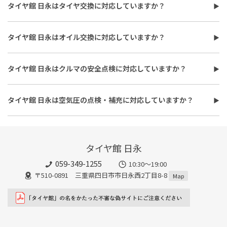
タイヤ館 日永はタイヤ交換に対応していますか？
タイヤ館 日永はタイヤ交換に対応しています。
費用は、タイヤ交換工賃のほかに、タイヤ本体の価格やホイール
タイヤ館 日永はオイル交換に対応していますか？
バランス調整、使用済みタイヤ処分費用などがかかる場合があり
タイヤ館 日永はオイル交換に対応しています。
ます。
使用するオイルの種類（鉱物油・部分合成油・全合成油）や粘
また、作業時間は最短で約30分程度ですが、作業内容や交換本
タイヤ館 日永はクルマの安全点検に対応していますか？
度、交換量によって費用が変わります。工賃やフィルター代を含め
数、車種により異なり、時間がかかる場合もございます。詳細は店
タイヤ館 日永はおクルマの安全点検に対応しています。最短30
た交換費用については、店舗スタッフまでお問い合わせくださ
舗スタッフまでお気軽にご相談ください
分、無料で対応させていただきます。
い。
タイヤ館 日永は空気圧の点検・補充に対応していますか？
また、所要時間は最短約30分程度になります。こちらもオイルフ
タイヤ館 日永は空気圧の点検・補充に対応しています。最短15
ィルターの同時交換や、在庫・車種、作業時期等により時間が変
分、無料で対応させていただきます。
わることもありますので、詳細は店舗スタッフまでお気軽にご相
談ください。
タイヤ館 日永
059-349-1255
10:30～19:00
〒510-0891 三重県四日市市日永西2丁目8-8
Map