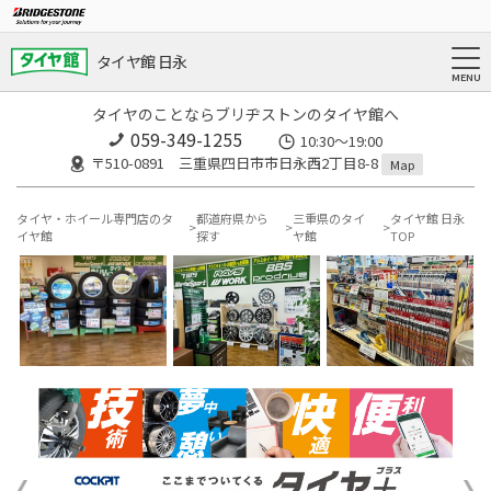
タイヤ館 日永
タイヤのことならブリヂストンのタイヤ館へ
059-349-1255
10:30～19:00
〒510-0891 三重県四日市市日永西2丁目8-8
Map
タイヤ・ホイール専門店のタ
都道府県から
三重県のタイ
タイヤ館 日永
イヤ館
探す
ヤ館
TOP