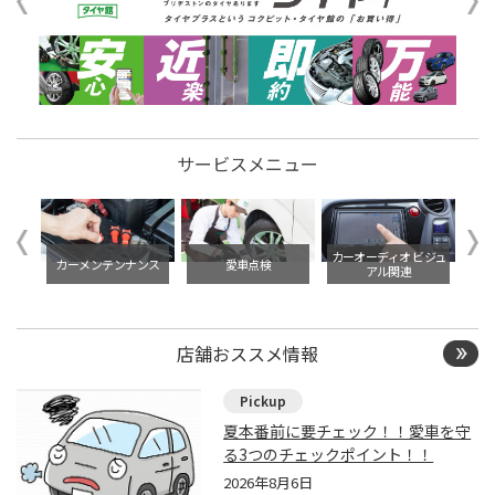
サービスメニュー
イル交
カーオーディオ ビジュ
カーメンテンナンス
愛車点検
アル関連
店舗おススメ情報
夏本番前に要チェック！！愛車を守
る3つのチェックポイント！！
2026年8月6日