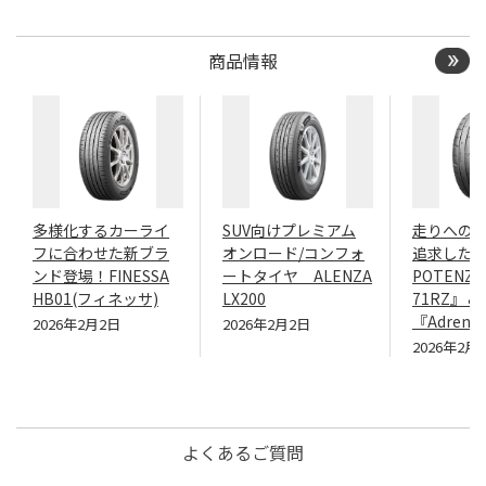
商品情報
多様化するカーライ
SUV向けプレミアム
走りへの
フに合わせた新ブラ
オンロード/コンフォ
追求したN
ンド登場！FINESSA
ートタイヤ ALENZA
POTENZA
HB01(フィネッサ)
LX200
71RZ』＆
『Adrenal
2026年2月2日
2026年2月2日
2026年2月
よくあるご質問