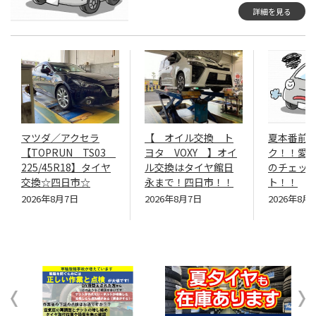
詳細を見る
マツダ／アクセラ
【 オイル交換 ト
夏本番前
【TOPRUN TS03
ヨタ VOXY 】オイ
ク！！愛車
225/45R18】タイヤ
ル交換はタイヤ館日
のチェッ
交換☆四日市☆
永まで！四日市！！
ト！！
2026年8月7日
2026年8月7日
2026年8月