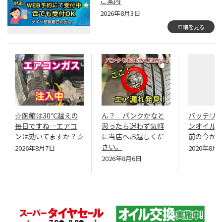
ご案内
2026年8月3日
詳細を見る
☆函館は30℃越えの
ん？ パンクかなと
バッテリ
毎日ですね…エアコ
思ったら迷わず気軽
ンオイル
ンは効いてますか？☆
に当店へお越しくだ
前の今が
さい。
2026年8月7日
2026年8月
2026年8月6日