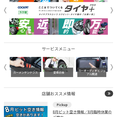
サービスメニュー
イル交
カーオーディオ ビジュ
カーメンテンナンス
愛車点検
アル関連
店舗おススメ情報
8月ピット空き情報／8月臨時休業の