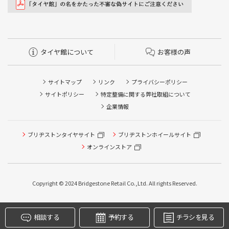
タイヤ館について
お客様の声
サイトマップ
リンク
プライバシーポリシー
サイトポリシー
特定整備に関する弊社取組について
企業情報
ブリヂストンタイヤサイト
ブリヂストンホイールサイト
タイヤ点検・安全点検/タイヤ履き替え/オイル交換/その他
タイヤ点検・安全点検/タイヤ履き替え/オイル交換/その他
ピット作業の予約
ピット作業の予約
オンラインストア
クローク契約会員専用タイヤ履き替え※タイヤ履き替えを
クローク契約会員専用タイヤ履き替え※タイヤ履き替えを
希望のクローク契約会員の方はこちらを選択ください
希望のクローク契約会員の方はこちらを選択ください
Copyright © 2024 Bridgestone Retail Co.,Ltd. All rights Reserved.
本日のタイヤ履き替え順番待ち予約 ※クローク契約会員の
本日のタイヤ履き替え順番待ち予約 ※クローク契約会員の
方はご利用いただけません
方はご利用いただけません
相談する
予約する
チラシを見る