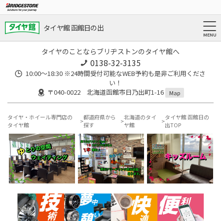
タイヤ館 函館日の出
タイヤのことならブリヂストンのタイヤ館へ
0138-32-3135
10:00～18:30 ※24時間受付可能なWEB予約も是非ご利用くださ
い！
〒040-0022 北海道函館市日乃出町1-16
Map
タイヤ・ホイール専門店の
都道府県から
北海道のタイ
タイヤ館 函館日の
タイヤ館
探す
ヤ館
出TOP