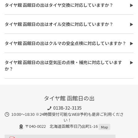
タイヤ館 函館日の出はタイヤ交換に対応していますか？
タイヤ館 函館日の出はタイヤ交換に対応しています。
費用は、タイヤ交換工賃のほかに、タイヤ本体の価格やホイール
タイヤ館 函館日の出はオイル交換に対応していますか？
バランス調整、使用済みタイヤ処分費用などがかかる場合があり
タイヤ館 函館日の出はオイル交換に対応しています。
ます。
使用するオイルの種類（鉱物油・部分合成油・全合成油）や粘
また、作業時間は最短で約30分程度ですが、作業内容や交換本
タイヤ館 函館日の出はクルマの安全点検に対応していますか？
度、交換量によって費用が変わります。工賃やフィルター代を含め
数、車種により異なり、時間がかかる場合もございます。詳細は店
タイヤ館 函館日の出はおクルマの安全点検に対応しています。最
た交換費用については、店舗スタッフまでお問い合わせくださ
舗スタッフまでお気軽にご相談ください
短30分、無料で対応させていただきます。
い。
タイヤ館 函館日の出は空気圧の点検・補充に対応しています
また、所要時間は最短約30分程度になります。こちらもオイルフ
か？
ィルターの同時交換や、在庫・車種、作業時期等により時間が変
タイヤ館 函館日の出は空気圧の点検・補充に対応しています。最
わることもありますので、詳細は店舗スタッフまでお気軽にご相
短15分、無料で対応させていただきます。
談ください。
タイヤ館 函館日の出
0138-32-3135
10:00～18:30 ※24時間受付可能なWEB予約も是非ご利用くださ
い！
〒040-0022 北海道函館市日乃出町1-16
Map