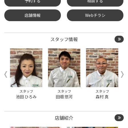
予約する
相談する
店舗情報
Webチラシ
タイヤ点検・安全点検/タ
イヤ履き替え/オイル交
換/その他ピット作業の予
約
スタッフ情報
クローク契約会員専用タ
イヤ履き替え※タイヤ履
き替えを希望のクローク
契約会員の方はこちらを
選択ください
本日のタイヤ履き替え順
番待ち予約 ※クローク契
約会員の方はご利用いた
だけません
スタッフ
スタッフ
スタッフ
池田 ひろみ
田畑 悠河
森村 真
店舗紹介