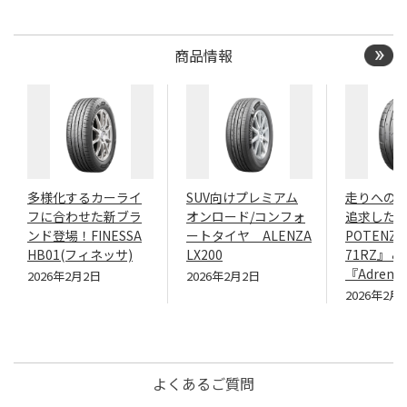
商品情報
多様化するカーライ
SUV向けプレミアム
走りへの
フに合わせた新ブラ
オンロード/コンフォ
追求したN
ンド登場！FINESSA
ートタイヤ ALENZA
POTENZA
HB01(フィネッサ)
LX200
71RZ』＆
『Adrenal
2026年2月2日
2026年2月2日
2026年2月
よくあるご質問