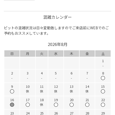
混雑カレンダー
ピットの混雑状況は日々変動致しますのでご来店前にWEBでのご
予約もおススメしています。
2026年8月
日
月
火
水
木
金
土
1
-
2
3
4
5
6
7
8
-
-
-
-
-
-
9
10
11
12
13
14
15
休
休
休
休
休
16
17
18
19
20
21
22
休
23
24
25
26
27
28
29