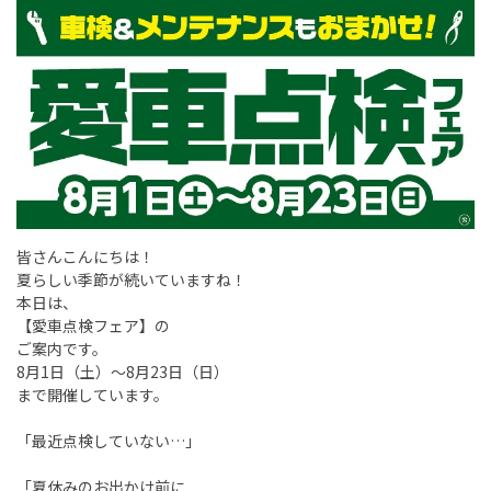
皆さんこんにちは！
夏らしい季節が続いていますね！
本日は、
【愛車点検フェア】の
ご案内です。
8月1日（土）～8月23日（日）
まで開催しています。
「最近点検していない…」
「夏休みのお出かけ前に