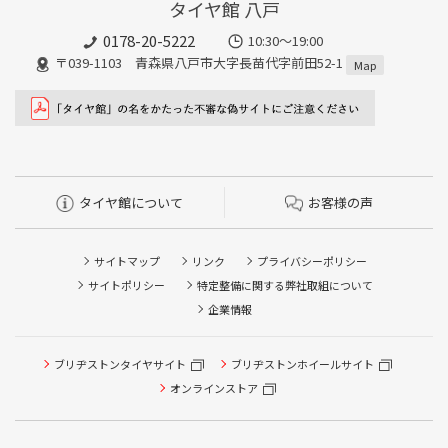
タイヤ館 八戸
0178-20-5222
10:30～19:00
〒039-1103 青森県八戸市大字長苗代字前田52-1
Map
タイヤ館について
お客様の声
サイトマップ
リンク
プライバシーポリシー
サイトポリシー
特定整備に関する弊社取組について
企業情報
ブリヂストンタイヤサイト
ブリヂストンホイールサイト
タイヤ点検・安全点検/タイヤ履き替え/オイル交換/その他
ピット作業の予約
オンラインストア
クローク契約会員専用タイヤ履き替え※タイヤ履き替えを
希望のクローク契約会員の方はこちらを選択ください