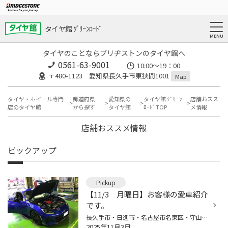
タイヤ館 ｸﾞﾘｰﾝﾛｰﾄﾞ
タイヤのことならブリヂストンのタイヤ館へ
0561-63-9001
10:00～19：00
〒480-1123 愛知県長久手市東狭間1001
Map
タイヤ・ホイール専門
都道府県
愛知県の
タイヤ館 ｸﾞﾘｰﾝ
店舗おスス
店のタイヤ館
から探す
タイヤ館
ﾛｰﾄﾞTOP
メ情報
店舗おススメ情報
ピックアップ
Pickup
【11/3 月曜日】お客様の愛車紹介
です。
長久手市・日進市・名古屋市名東区・守山区・ 瀬戸市・尾張旭市・名古屋市の皆様、こんにちは(^^♪ 当店のWEBサイトをご覧頂きありがとうございます。 長久手市にあります、タイヤ館グリーンロードです。 本日は11月3日 文化の日ですね♪ 日本の文化といえば、シャコタン！ツライチ！！ ということで...
2025年11月3日