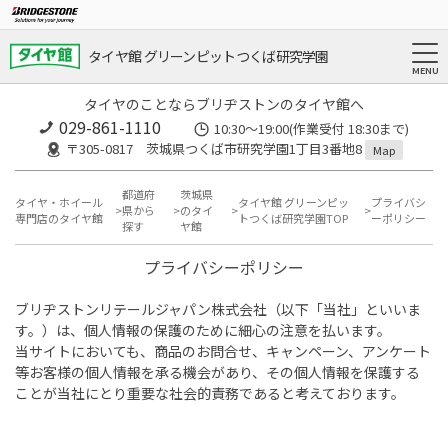
タイヤ館 グリーンピットつくば研究学園
タイヤのことならブリヂストンのタイヤ館へ
029-861-1110
10:30～19:00(作業受付 18:30まで)
〒305-0817 茨城県つくば市研究学園1丁目3番地8
Map
都道府
茨城県
タイヤ・ホイール
タイヤ館 グリーンピッ
プライバシ
県から
のタイ
専門店のタイヤ館
トつくば研究学園TOP
ーポリシー
探す
ヤ館
プライバシーポリシー
ブリヂストンリテールジャパン株式会社（以下「当社」といいま
す。）は、個人情報の保護のために細心の注意を払います。
当サイトにおいても、商品のお問合せ、キャンペーン、アンケート
等お客様の個人情報を承る機会があり、その個人情報を保護する
ことが当社にとり重要な社会的責務であると考えております。