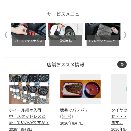
サービスメニュー
イル交
タイ
カーメンテンナンス
愛車点検
リフレッシュメニュー
店舗おススメ情報
ホイール続々入荷
猛暑でバテバテ
タイヤの
中 スタッドレスと
((+_+))
せ・・・
SETでいかがですか？
ます。
2026年8月7日
2026年8月8日
2026年8月