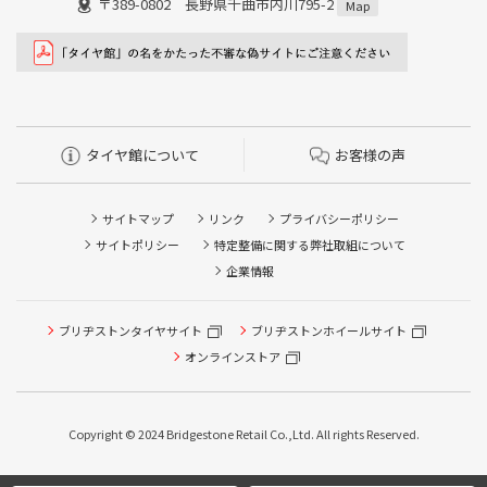
〒389-0802 長野県千曲市内川795-2
Map
タイヤ館について
お客様の声
サイトマップ
リンク
プライバシーポリシー
サイトポリシー
特定整備に関する弊社取組について
企業情報
ブリヂストンタイヤサイト
ブリヂストンホイールサイト
オンラインストア
Copyright © 2024 Bridgestone Retail Co.,Ltd. All rights Reserved.
タイヤ点検・安全点検/タイヤ履き替え/オイル交換/その他
タイヤ点検・安全点検/タイヤ履き替え/オイル交換/その他
ピット作業の予約
ピット作業の予約