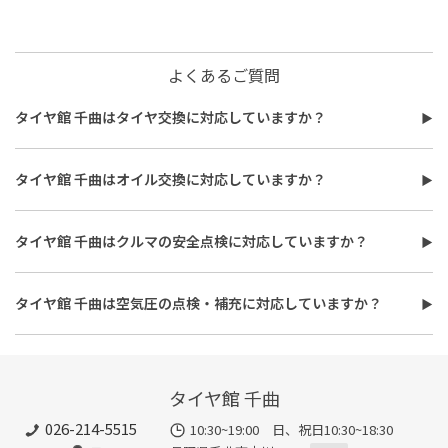
よくあるご質問
タイヤ館 千曲はタイヤ交換に対応していますか？
タイヤ館 千曲はタイヤ交換に対応しています。
費用は、タイヤ交換工賃のほかに、タイヤ本体の価格やホイール
タイヤ館 千曲はオイル交換に対応していますか？
バランス調整、使用済みタイヤ処分費用などがかかる場合があり
タイヤ館 千曲はオイル交換に対応しています。
ます。
使用するオイルの種類（鉱物油・部分合成油・全合成油）や粘
また、作業時間は最短で約30分程度ですが、作業内容や交換本
タイヤ館 千曲はクルマの安全点検に対応していますか？
度、交換量によって費用が変わります。工賃やフィルター代を含め
数、車種により異なり、時間がかかる場合もございます。詳細は店
タイヤ館 千曲はおクルマの安全点検に対応しています。最短30
た交換費用については、店舗スタッフまでお問い合わせくださ
舗スタッフまでお気軽にご相談ください
分、無料で対応させていただきます。
い。
タイヤ館 千曲は空気圧の点検・補充に対応していますか？
また、所要時間は最短約30分程度になります。こちらもオイルフ
タイヤ館 千曲は空気圧の点検・補充に対応しています。最短15
ィルターの同時交換や、在庫・車種、作業時期等により時間が変
分、無料で対応させていただきます。
わることもありますので、詳細は店舗スタッフまでお気軽にご相
談ください。
タイヤ館 千曲
026-214-5515
10:30~19:00 日、祝日10:30~18:30