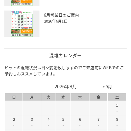
6月営業日のご案内
2026年6月1日
混雑カレンダー
ピットの混雑状況は日々変動致しますのでご来店前にWEBでのご
予約もおススメしています。
2026年8月
> 9月
日
月
火
水
木
金
土
1
-
2
3
4
5
6
7
8
-
-
-
-
-
-
-