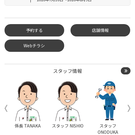
予約する
店舗情報
Webチラシ
タイヤ点検・安全点検/タ
イヤ履き替え/オイル交
換/その他ピット作業の予
約
スタッフ情報
係長 TANAKA
スタッフ NISHIO
スタッフ
店
ONODUKA