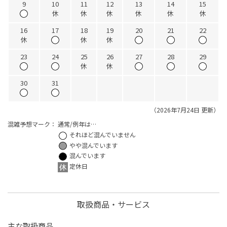
9
10
11
12
13
14
15
休
休
休
休
休
休
16
17
18
19
20
21
22
休
休
休
23
24
25
26
27
28
29
休
休
30
31
（2026年7月24日 更新）
混雑予想マーク：
通常/例年は…
それほど混んでいません
やや混んでいます
混んでいます
定休日
取扱商品・サービス
主な取扱商品