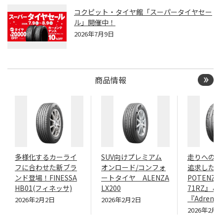
コクピット・タイヤ館「スーパータイヤセー
ル」開催中！
2026年7月9日
商品情報
多様化するカーライ
SUV向けプレミアム
走りへの
フに合わせた新ブラ
オンロード/コンフォ
追求したN
ンド登場！FINESSA
ートタイヤ ALENZA
POTENZA
HB01(フィネッサ)
LX200
71RZ』＆
『Adrenal
2026年2月2日
2026年2月2日
2026年2月