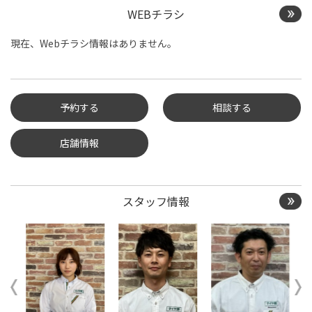
WEBチラシ
現在、Webチラシ情報はありません。
予約する
相談する
店舗情報
タイヤ点検・安全点検/タ
イヤ履き替え/オイル交
換/その他ピット作業の予
約
スタッフ情報
クローク契約会員専用タ
イヤ履き替え※タイヤ履
き替えを希望のクローク
契約会員の方はこちらを
選択ください
本日のタイヤ履き替え順
番待ち予約 ※クローク契
約会員の方はご利用いた