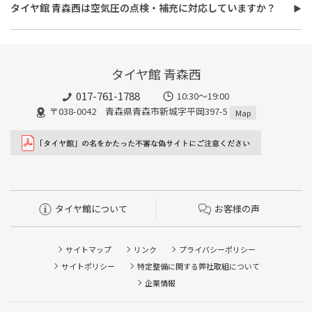
分、無料で対応させていただきます。
い。
タイヤ館 青森西は空気圧の点検・補充に対応していますか？
また、所要時間は最短約30分程度になります。こちらもオイルフ
タイヤ館 青森西は空気圧の点検・補充に対応しています。最短15
ィルターの同時交換や、在庫・車種、作業時期等により時間が変
分、無料で対応させていただきます。
わることもありますので、詳細は店舗スタッフまでお気軽にご相
談ください。
タイヤ館 青森西
017-761-1788
10:30〜19:00
〒038-0042 青森県青森市新城字平岡397-5
Map
タイヤ館について
お客様の声
サイトマップ
リンク
プライバシーポリシー
サイトポリシー
特定整備に関する弊社取組について
企業情報