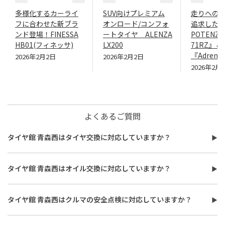
多様化するカーライ
SUV向けプレミアム
走りへの
フに合わせた新ブラ
オンロード/コンフォ
追求したN
ンド登場！FINESSA
ートタイヤ ALENZA
POTENZA
HB01(フィネッサ)
LX200
71RZ』＆
『Adrenal
2026年2月2日
2026年2月2日
2026年2月
よくあるご質問
タイヤ館 青森西はタイヤ交換に対応していますか？
タイヤ館 青森西はタイヤ交換に対応しています。
費用は、タイヤ交換工賃のほかに、タイヤ本体の価格やホイール
タイヤ館 青森西はオイル交換に対応していますか？
バランス調整、使用済みタイヤ処分費用などがかかる場合があり
タイヤ館 青森西はオイル交換に対応しています。
ます。
使用するオイルの種類（鉱物油・部分合成油・全合成油）や粘
また、作業時間は最短で約30分程度ですが、作業内容や交換本
タイヤ館 青森西はクルマの安全点検に対応していますか？
度、交換量によって費用が変わります。工賃やフィルター代を含め
数、車種により異なり、時間がかかる場合もございます。詳細は店
タイヤ館 青森西はおクルマの安全点検に対応しています。最短30
た交換費用については、店舗スタッフまでお問い合わせくださ
舗スタッフまでお気軽にご相談ください