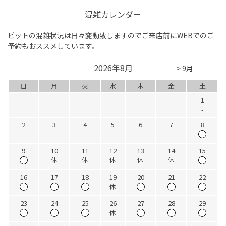
混雑カレンダー
ピットの混雑状況は日々変動致しますのでご来店前にWEBでのご
予約もおススメしています。
2026年8月
> 9月
日
月
火
水
木
金
土
1
-
2
3
4
5
6
7
8
-
-
-
-
-
-
9
10
11
12
13
14
15
休
休
休
休
休
16
17
18
19
20
21
22
休
23
24
25
26
27
28
29
休