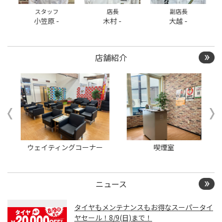
だけません
スタッフ
店長
副店長
小笠原 -
木村 -
大越 -
店舗紹介
ウェイティングコーナー
喫煙室
ニュース
タイヤもメンテナンスもお得なスーパータイ
ヤセール！8/9(日)まで！