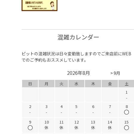
混雑カレンダー
ピットの混雑状況は日々変動致しますのでご来店前にWEB
でのご予約もおススメしています。
2026年8月
> 9月
日
月
火
水
木
金
土
1
-
2
3
4
5
6
7
8
-
-
-
-
-
-
9
10
11
12
13
14
15
休
休
休
休
休