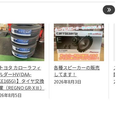
トヨタ カローラフィ
各種スピーカーの販売
スーパータ
ルダーHV(DAA-
してます！
開催中！
KE165G) 】タイヤ交換
2026年8月3日
2026年7月
業（REGNO GR-XⅢ）
026年8月5日