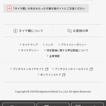
タイヤ館について
お客様の声
サイトマップ
リンク
プライバシーポリシー
サイトポリシー
特定整備に関する弊社取組について
企業情報
ブリヂストンタイヤサイト
ブリヂストンホイールサイト
タイヤ点検・安全点検/タイヤ履き替え/オイル交換/その他
ピット作業の予約
オンラインストア
クローク契約会員専用タイヤ履き替え※タイヤ履き替えを
希望のクローク契約会員の方はこちらを選択ください
Copyright © 2024 Bridgestone Retail Co.,Ltd. All rights Reserved.
本日のタイヤ履き替え順番待ち予約 ※クローク契約会員の
方はご利用いただけません