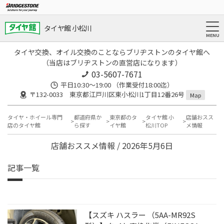
タイヤ館 小松川
タイヤ交換、オイル交換のことならブリヂストンのタイヤ館へ
（当店はブリヂストンの直営店になります）
03-5607-7671
平日10:30～19:00 （作業受付18:00迄）
〒132-0033 東京都江戸川区東小松川1丁目12番26号
Map
タイヤ・ホイール専門
都道府県か
東京都のタ
タイヤ館 小
店舗おスス
店のタイヤ館
ら探す
イヤ館
松川TOP
メ情報
店舗おススメ情報 / 2026年5月6日
記事一覧
【スズキ ハスラー （5AA-MR92S