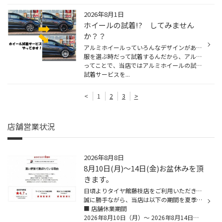
2026年8月1日
ホイールの試着!? してみません
か？？
アルミホイールっていろんなデザインがあるし、『ホイール単体で見ててもよくわかんないな～』ってことありませんか？
服を選ぶ時だって試着するんだから、アルミホイールも車に試着出来たらいいと思いませんか！？
ってことで、当店ではアルミホイールの試着サービスをやってます。
試着サービスを...
<
1
2
3
>
店舗営業状況
2026年8月8日
8月10日(月)～14日(金)お盆休みを頂
きます。
日頃よりタイヤ館藤枝店をご利用いただき、誠にありがとうございます。
誠に勝手ながら、当店は以下の期間を夏季休業とさせていただきます。
■ 店舗休業期間
2026年8月10日（月）〜 2026年8月14日（金）