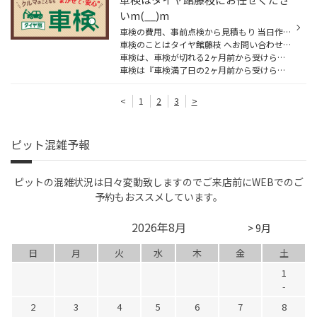
いm(__)m
車検の費用、事前点検から見積もり 当日作業の流れをご紹介いたします。
車検のことはタイヤ館藤枝 へお問い合わせください。
車検は、車検が切れる2ヶ月前から受けられますのでお早めにご相談ください。
車検は『車検満了日の2ヶ月前から受けられます』➡︎たとえ、車検満了日の50日前に車検を通して...
<
1
2
3
>
ピット混雑予報
ピットの混雑状況は日々変動致しますのでご来店前にWEBでのご
予約もおススメしています。
2026年8月
> 9月
日
月
火
水
木
金
土
1
-
2
3
4
5
6
7
8