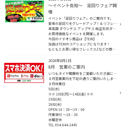
～イベント告知～ 足回りフェア開
催
イベント「足回りフェア」のご案内です。
愛車の足回りをグレードアップ！＆リフレッシュ！
車高調 ダウンサス アップサス 純正形状ダンパーなど
お買得価格なイベントを開催します。
今回のイチオシ商品は【TEIN】
当店はTEINのコアショップになります！
もともとお買い得なフレックスZなどの商品...
2026年8月1日
8月 営業のご案内
いつもタイヤ館藤枝をご愛顧いただき誠にありがとうございます。
８月営業案内を下記の通りご案内いたします。
８月休業日
5日(水)
※※ 10日(月)～14日(金) ※※
19日(水)
26日(水)
OPEN 10：30～19：00
作業受付 ～18：30
水曜定休
TEL 054-644-2445