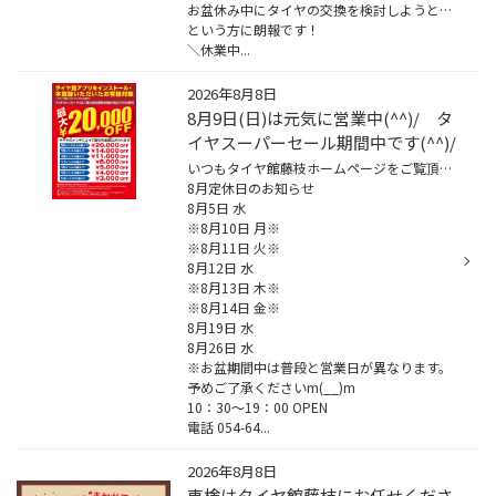
お盆休み中にタイヤの交換を検討しようと思っていたのに・・・
という方に朗報です！
＼休業中...
2026年8月8日
8月9日(日)は元気に営業中(^^)/ タ
イヤスーパーセール期間中です(^^)/
いつもタイヤ館藤枝ホームページをご覧頂き、ありがとうございます！
8月定休日のお知らせ
8月5日 水
※8月10日 月※
※8月11日 火※
8月12日 水
※8月13日 木※
※8月14日 金※
8月19日 水
8月26日 水
※お盆期間中は普段と営業日が異なります。
予めご了承くださいm(__)m
10：30～19：00 OPEN
電話 054-64...
2026年8月8日
車検はタイヤ館藤枝にお任せくださ