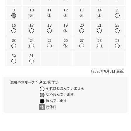
-
-
-
-
-
-
-
9
10
11
12
13
14
15
休
休
休
休
休
16
17
18
19
20
21
22
休
23
24
25
26
27
28
29
休
30
31
（2026年8月9日 更新）
混雑予想マーク：
通常/例年は…
それほど混んでいません
やや混んでいます
混んでいます
定休日