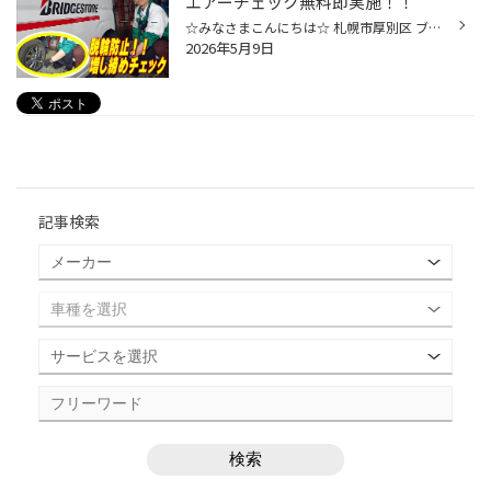
エアーチェック無料即実施！！
☆みなさまこんにちは☆ 札幌市厚別区 ブリヂストンタイヤ/アライメント専門店 タイヤ館厚別店です！！ 本日も沢山のご来店まことにありがとうございます！ 只今、タイヤ館厚別店は絶賛タイヤ交換ピークとなっております(^^♪ 交換の際は事前のご予約・当日受付（車両終日預かり） のどちらかをお選び...
2026年5月9日
記事検索