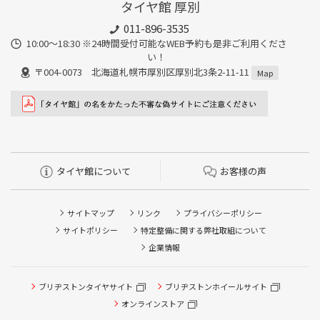
タイヤ館 厚別
011-896-3535
10:00～18:30 ※24時間受付可能なWEB予約も是非ご利用くださ
い！
〒004-0073 北海道札幌市厚別区厚別北3条2-11-11
Map
タイヤ館について
お客様の声
サイトマップ
リンク
プライバシーポリシー
サイトポリシー
特定整備に関する弊社取組について
企業情報
タイヤ点検・安全点検/タイヤ履き替え/オイル交換/その他
ブリヂストンタイヤサイト
ブリヂストンホイールサイト
ピット作業の予約
オンラインストア