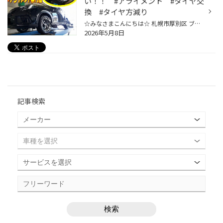
い！！ #アライメント #タイヤ交
換 #タイヤ方減り
☆みなさまこんにちは☆ 札幌市厚別区 ブリヂストンタイヤ/アライメント専門店 タイヤ館厚別店です！！ 本日も沢山のご来店まことにありがとうございます！ 只今、タイヤ館厚別店は絶賛タイヤ交換ピークとなっております(^^♪ 交換の際は事前のご予約・当日受付（車両終日預かり） のどちらかをお選び...
2026年5月8日
記事検索