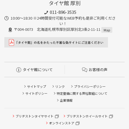
タイヤ館 厚別
011-896-3535
10:00～18:30 ※24時間受付可能なWEB予約も是非ご利用くださ
い！
〒004-0073 北海道札幌市厚別区厚別北3条2-11-11
Map
タイヤ館について
お客様の声
サイトマップ
リンク
プライバシーポリシー
サイトポリシー
特定整備に関する弊社取組について
企業情報
ブリヂストンタイヤサイト
ブリヂストンホイールサイト
タイヤ点検・安全点検/タイヤ履き替え/オイル交換/その他
ピット作業の予約
オンラインストア