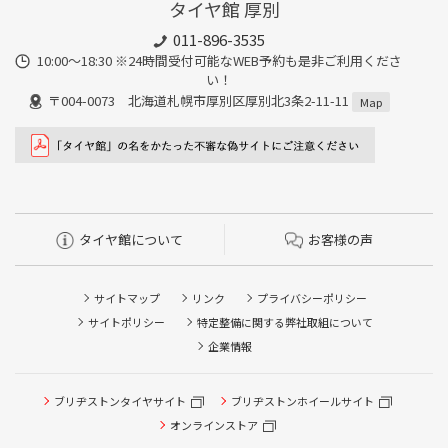
タイヤ館 厚別
011-896-3535
10:00～18:30 ※24時間受付可能なWEB予約も是非ご利用くださ
い！
〒004-0073 北海道札幌市厚別区厚別北3条2-11-11
Map
タイヤ館について
お客様の声
サイトマップ
リンク
プライバシーポリシー
サイトポリシー
特定整備に関する弊社取組について
企業情報
タイヤ点検・安全点検/タイヤ履き替え/オイル交換/その他
ブリヂストンタイヤサイト
ブリヂストンホイールサイト
ピット作業の予約
オンラインストア