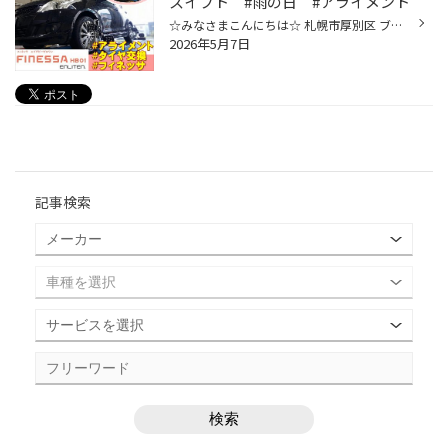
スイフト #雨の日 #アライメント
☆みなさまこんにちは☆ 札幌市厚別区 ブリヂストンタイヤ/アライメント専門店 タイヤ館厚別店です！！ 本日も沢山のご来店まことにありがとうございます！ 只今、タイヤ館厚別店は絶賛タイヤ交換ピークとなっております(^^♪ 交換の際は事前のご予約・当日受付（車両終日預かり） のどちらかをお選び...
2026年5月7日
記事検索