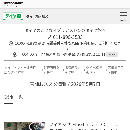
タイヤ館 厚別
タイヤのことならブリヂストンのタイヤ館へ
011-896-3535
10:00～18:30 ※24時間受付可能なWEB予約も是非ご利用くださ
い！
〒004-0073 北海道札幌市厚別区厚別北3条2-11-11
Map
タイヤ・ホイール専門
都道府県か
北海道のタ
タイヤ館 厚
店舗おスス
店のタイヤ館
ら探す
イヤ館
別TOP
メ情報
店舗おススメ情報 / 2026年5月7日
記事一覧
フィネッサ～Feat アライメント #