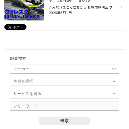
ヤ #REGNO #SUV
☆みなさまこんにちは☆ 札幌市厚別区 ブリヂストンタイヤ/アライメント専門店 タイヤ館厚別店です！！ いつも当店をご利用いただき誠にありがとうございます！！ さて、今回作業は SUBARU フォレスター REGNO GRXⅢ TYPE RV フォレスターと言えばSUVのイメージ ユーザー様と一緒に考えた結果 我らがブ...
2026年5月1日
記事検索