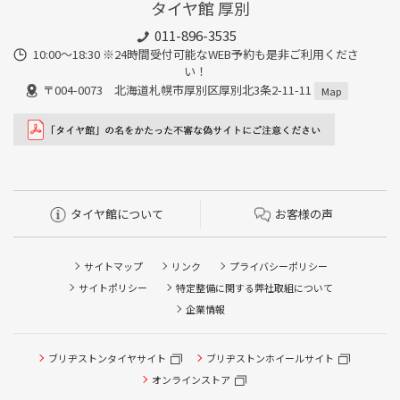
タイヤ館 厚別
011-896-3535
10:00～18:30 ※24時間受付可能なWEB予約も是非ご利用くださ
い！
〒004-0073 北海道札幌市厚別区厚別北3条2-11-11
Map
タイヤ館について
お客様の声
サイトマップ
リンク
プライバシーポリシー
サイトポリシー
特定整備に関する弊社取組について
企業情報
タイヤ点検・安全点検/タイヤ履き替え/オイル交換/その他
ブリヂストンタイヤサイト
ブリヂストンホイールサイト
ピット作業の予約
オンラインストア