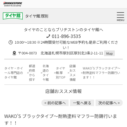
タイヤ館 厚別
タイヤのことならブリヂストンのタイヤ館へ
011-896-3535
10:00～18:30 ※24時間受付可能なWEB予約も是非ご利用くださ
い！
〒004-0073 北海道札幌市厚別区厚別北3条2-11-11
Map
都道
北海
店舗
タイヤ・ホイ
タイヤ
WAKO’S ブラックタイプ～
府県
道の
おス
ール専門店の
館 厚
耐熱塗料マフラー防錆行い
から
タイ
スメ
タイヤ館
別TOP
ます！！
探す
ヤ館
情報
店舗おススメ情報
< 前の記事へ
一覧へ戻る
次の記事へ >
WAKO’S ブラックタイプ～耐熱塗料マフラー防錆行いま
す！！