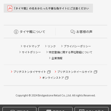
タイヤ館について
お客様の声
サイトマップ
リンク
プライバシーポリシー
サイトポリシー
特定整備に関する弊社取組について
企業情報
タイヤ点検・安全点検/タイヤ履き替え/オイル交換/その他
ブリヂストンタイヤサイト
ブリヂストンホイールサイト
ピット作業の予約
オンラインストア
クローク契約会員専用タイヤ履き替え※タイヤ履き替えを
希望のクローク契約会員の方はこちらを選択ください
Copyright © 2024 Bridgestone Retail Co.,Ltd. All rights Reserved.
本日のタイヤ履き替え順番待ち予約 ※クローク契約会員の
方はご利用いただけません