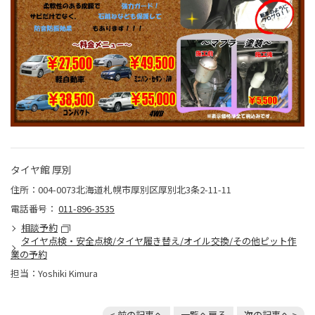
タイヤ館 厚別
住所：004-0073北海道札幌市厚別区厚別北3条2-11-11
電話番号：
011-896-3535
相談予約
タイヤ点検・安全点検/タイヤ履き替え/オイル交換/その他ピット作
業の予約
担当：Yoshiki Kimura
< 前の記事へ
一覧へ戻る
次の記事へ >