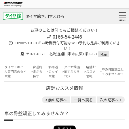
タイヤ館 旭川すえひろ
お車のことは何でもご相談ください！
0166-54-2446
10:00～18:30 ※24時間受付可能なWEB予約も是非ご利用くださ
い！
〒071-8121 北海道旭川市末広東1条3-1-7
Map
タイヤ・ホイー
都道府
北海道
タイヤ館 旭
店舗お
車の骨盤矯正し
ル専門店のタイ
県から
のタイ
川すえひろ
ススメ
てみませんか？
ヤ館
探す
ヤ館
TOP
情報
店舗おススメ情報
< 前の記事へ
一覧へ戻る
次の記事へ >
車の骨盤矯正してみませんか？