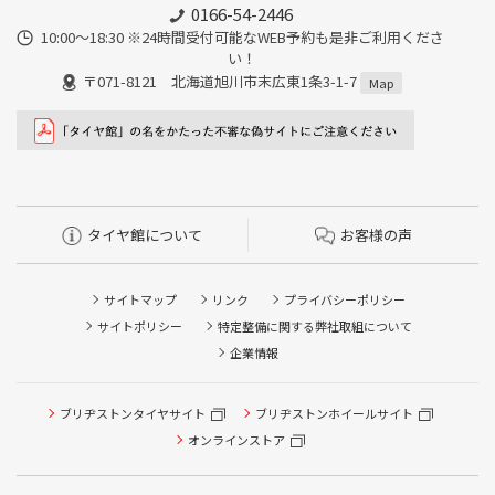
0166-54-2446
10:00～18:30 ※24時間受付可能なWEB予約も是非ご利用くださ
い！
〒071-8121 北海道旭川市末広東1条3-1-7
Map
タイヤ館について
お客様の声
サイトマップ
リンク
プライバシーポリシー
サイトポリシー
特定整備に関する弊社取組について
企業情報
タイヤ点検・安全点検/タイヤ履き替え/オイル交換/その他
ブリヂストンタイヤサイト
ブリヂストンホイールサイト
ピット作業の予約
オンラインストア
クローク契約会員専用タイヤ履き替え※タイヤ履き替えを
希望のクローク契約会員の方はこちらを選択ください