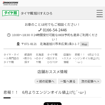
タイヤ館 旭川すえひろ
お車のことは何でもご相談ください！
0166-54-2446
10:00～18:30 ※24時間受付可能なWEB予約も是非ご利用くださ
い！
〒071-8121 北海道旭川市末広東1条3-1-7
Map
タイヤ・ホイ
都道府
北海道
タイヤ館
店舗お
悲報！！ 6月よりエ
ール専門店の
県から
のタイ
旭川すえ
ススメ
ンジンオイル値上げ(;
タイヤ館
探す
ヤ館
ひろTOP
情報
´･ω･)
店舗おススメ情報
< 前の記事へ
一覧へ戻る
次の記事へ >
悲報！！ 6月よりエンジンオイル値上げ(;´･ω･)