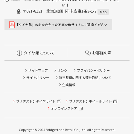
い！
〒071-8121 北海道旭川市末広東1条3-1-7
Map
タイヤ館について
お客様の声
サイトマップ
リンク
プライバシーポリシー
サイトポリシー
特定整備に関する弊社取組について
企業情報
ブリヂストンタイヤサイト
ブリヂストンホイールサイト
タイヤ点検・安全点検/タイヤ履き替え/オイル交換/その他
ピット作業の予約
オンラインストア
クローク契約会員専用タイヤ履き替え※タイヤ履き替えを
希望のクローク契約会員の方はこちらを選択ください
Copyright © 2024 Bridgestone Retail Co.,Ltd. All rights Reserved.
本日のタイヤ履き替え順番待ち予約 ※クローク契約会員の