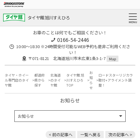
タイヤ館 旭川すえひろ
お車のことは何でもご相談ください！
0166-54-2446
10:00～18:30 ※24時間受付可能なWEB予約も是非ご利用くださ
い！
〒071-8121 北海道旭川市末広東1条3-1-7
Map
お
タイヤ・ホイー
都道府
北海道
タイヤ館 旭
ロードスターリジカラ
知
ル専門店のタイ
県から
のタイ
川すえひろ
取付+アライメント調
ら
ヤ館
探す
ヤ館
TOP
整！
せ
お知らせ
お知らせ
< 前の記事へ
一覧へ戻る
次の記事へ >