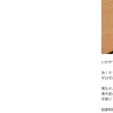
いかが
あ！そ
ぜひぜ
僕もセ
車の足
可愛い
駐車時