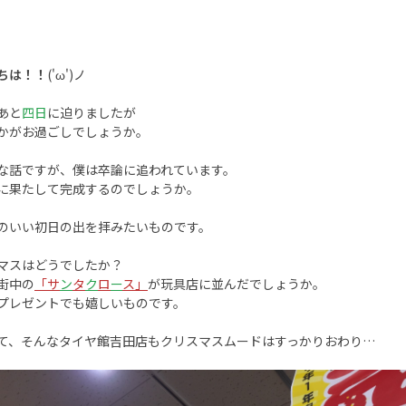
ちは！！
('ω')ノ
あと
四日
に迫りましたが
かがお過ごしでしょうか。
な話ですが、僕は卒論に追われています。
に果たして完成するのでしょうか。
のいい初日の出を拝みたいものです。
マスはどうでしたか？
街中の
「サ
ン
タ
ク
ロ
ー
ス」
が玩具店に並んだでしょうか。
プレゼントでも嬉しいものです。
て、そんなタイヤ館吉田店もクリスマスムードはすっかりおわり…