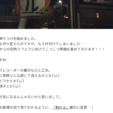
飾りつけを始めました。
も作り変えたのですが、もう片付けてしまいました…
からの初売りフェアに向けてこつこつ準備を進めております！！！
すね…
ブレコーダーの展示もひと工夫。
り実際どんな感じで見えるかとか('ω')
うかとか('ω')
子とか('ω')
ろ気になるんじゃないかと思いまして。
お客様の目で見てわかるように、
「触れる」
展示に変更…！