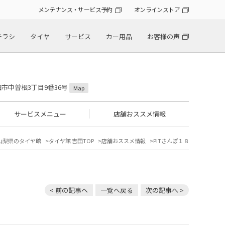
メンテナンス・サービス予約
オンラインストア
チラシ
タイヤ
サービス
カー用品
お客様の声
吉田市中曽根3丁目9番36号
Map
サービスメニュー
店舗おススメ情報
山梨県のタイヤ館
タイヤ館 吉田TOP
店舗おススメ情報
PITさんぽ１８
< 前の記事へ
一覧へ戻る
次の記事へ >