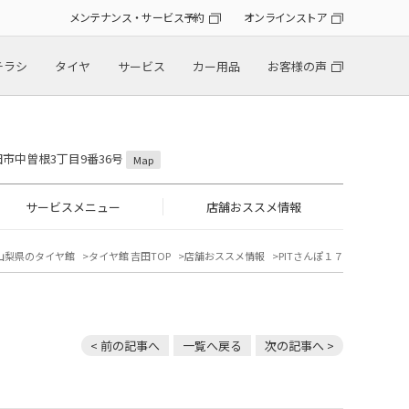
メンテナンス・サービス予約
オンラインストア
チラシ
タイヤ
サービス
カー用品
お客様の声
吉田市中曽根3丁目9番36号
Map
サービスメニュー
店舗おススメ情報
山梨県のタイヤ館
タイヤ館 吉田TOP
店舗おススメ情報
PITさんぽ１７
< 前の記事へ
一覧へ戻る
次の記事へ >