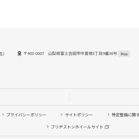
〒403-0007 山梨県富士吉田市中曽根3丁目9番36号
0迄）
Map
プライバシーポリシー
サイトポリシー
特定整備に関
他ピット作業の予約
ブリヂストンホイールサイト
希望のクローク契約会員の方はこちらを選択ください
の方はご利用いただけません