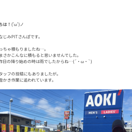
ちは！
('ω')ノ
なじみPITさんぽです。
っちゃ積もりましたね…。
まさかこんなに積もると思いませんでした。
昨日の降り始めの時は雨でしたからね…(´・ω・`)
タッフの投稿にもありましたが。
雪かき作業に追われています。