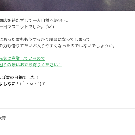
閉店を待たずして一人自然へ帰宅…。
一日マスコットでした。('ω')
にあった雪ももうすっかり綺麗になってしまって
の力も借りてだいぶ入りやすくなったのではないでしょうか。
元気に営業しているので
困りの際はお立ち寄りください！
さんぽ雪の日編でした！
よしなに！
(｀・ω・´)ゞ
大野