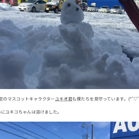
定のマスコットキャラクター
ユキオ君
も僕たちを見守っています。(*'▽'
みにユキコちゃんは溶けました。