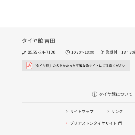
タイヤ館 吉田
0555-24-7120
10:30～19:00 （作業受付 18：3
タイヤ館について
サイトマップ
リンク
タイヤ点検・安全点検/タイヤ履き替え/オイル交換/その
ブリヂストンタイヤサイト
クローク契約会員専用タイヤ履き替え※タイヤ履き替えを
本日のタイヤ履き替え順番待ち予約 ※クローク契約会員