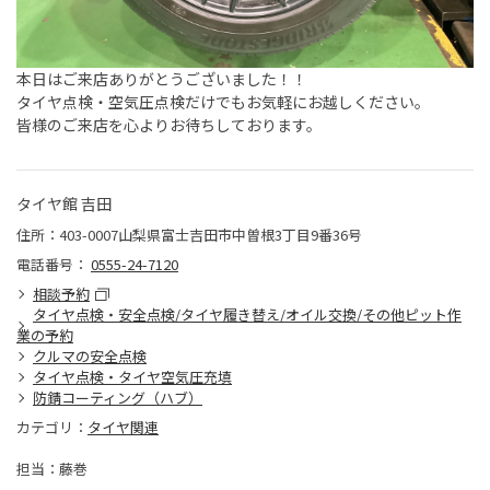
本日はご来店ありがとうございました！！
タイヤ点検・空気圧点検だけでもお気軽にお越しください。
皆様のご来店を心よりお待ちしております。
タイヤ館 吉田
住所：403-0007山梨県富士吉田市中曽根3丁目9番36号
電話番号：
0555-24-7120
相談予約
タイヤ点検・安全点検/タイヤ履き替え/オイル交換/その他ピット作
業の予約
クルマの安全点検
タイヤ点検・タイヤ空気圧充填
防錆コーティング（ハブ）
カテゴリ：
タイヤ関連
担当：藤巻