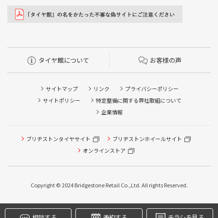
タイヤ館について
お客様の声
サイトマップ
リンク
プライバシーポリシー
サイトポリシー
特定整備に関する弊社取組について
企業情報
ブリヂストンタイヤサイト
ブリヂストンホイールサイト
タイヤ点検・安全点検/タイヤ履き替え/オイル交換/その他
ピット作業の予約
オンラインストア
クローク契約会員専用タイヤ履き替え※タイヤ履き替えを
希望のクローク契約会員の方はこちらを選択ください
Copyright © 2024 Bridgestone Retail Co.,Ltd. All rights Reserved.
本日のタイヤ履き替え順番待ち予約 ※クローク契約会員の
方はご利用いただけません
相談する
予約する
チラシを見る