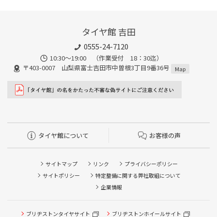
タイヤ館 吉田
0555-24-7120
10:30～19:00 （作業受付 18：30迄）
〒403-0007 山梨県富士吉田市中曽根3丁目9番36号
Map
タイヤ館について
お客様の声
サイトマップ
リンク
プライバシーポリシー
サイトポリシー
特定整備に関する弊社取組について
企業情報
ブリヂストンタイヤサイト
ブリヂストンホイールサイト
タイヤ点検・安全点検/タイヤ履き替え/オイル交換/その他