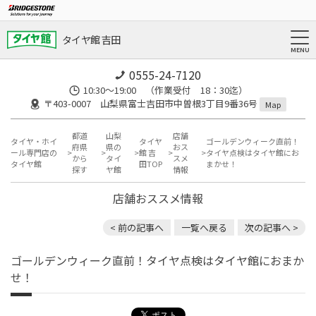
タイヤ館 吉田
0555-24-7120
10:30～19:00 （作業受付 18：30迄）
〒403-0007 山梨県富士吉田市中曽根3丁目9番36号
Map
都道
山梨
店舗
タイヤ・ホイ
タイヤ
ゴールデンウィーク直前！
府県
県の
おス
ール専門店の
館 吉
タイヤ点検はタイヤ館にお
から
タイ
スメ
タイヤ館
田TOP
まかせ！
探す
ヤ館
情報
店舗おススメ情報
< 前の記事へ
一覧へ戻る
次の記事へ >
ゴールデンウィーク直前！タイヤ点検はタイヤ館におまか
せ！