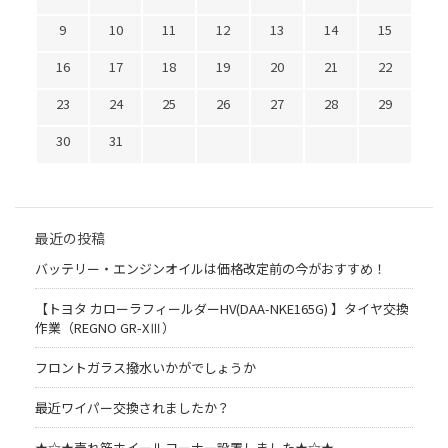
9
10
11
12
13
14
15
16
17
18
19
20
21
22
23
24
25
26
27
28
29
30
31
最近の投稿
バッテリー・エンジンオイルは価格改定前の今がおすすめ！
【トヨタ カローラフィールダーHV(DAA-NKE165G) 】タイヤ交換
作業（REGNO GR-XⅢ）
フロントガラス撥水いかがでしょうか
最近ワイパー交換されましたか？
★☆★売れ筋ホイールコーナー設置しました★☆★