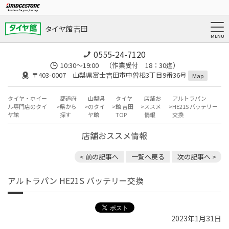
タイヤ館 吉田
0555-24-7120
10:30～19:00 （作業受付 18：30迄）
〒403-0007 山梨県富士吉田市中曽根3丁目9番36号
Map
タイヤ・ホイー
都道府
山梨県
タイヤ
店舗お
アルトラパン
ル専門店のタイ
県から
のタイ
館 吉田
ススメ
HE21S バッテリー
ヤ館
探す
ヤ館
TOP
情報
交換
店舗おススメ情報
< 前の記事へ
一覧へ戻る
次の記事へ >
アルトラパン HE21S バッテリー交換
2023年1月31日