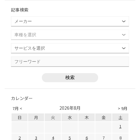
記事検索
カレンダー
2026年8月
7月 <
> 9月
日
月
火
水
木
金
土
1
2
3
4
5
6
7
8