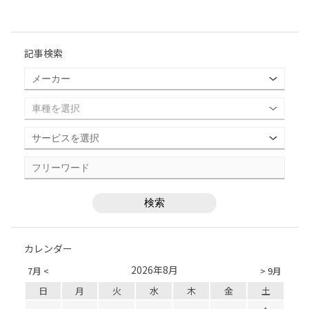
記事検索
カレンダー
2026年8月
7月 <
> 9月
日
月
火
水
木
金
土