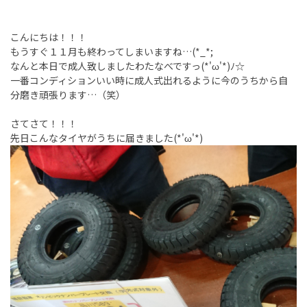
こんにちは！！！
もうすぐ１１月も終わってしまいますね…(*_*;
なんと本日で成人致しましたわたなべですっ(*'ω'*)ﾉ☆
一番コンディションいい時に成人式出れるように今のうちから自
分磨き頑張ります…（笑）
さてさて！！！
先日こんなタイヤがうちに届きました(*'ω'*)