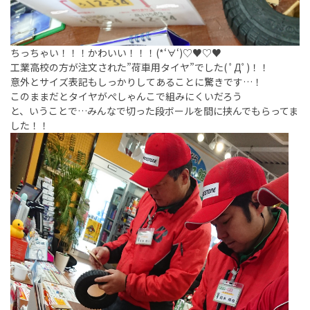
ちっちゃい！！！かわいい！！！(*‘∀‘)♡♥♡♥
工業高校の方が注文された”荷車用タイヤ”でした( ﾟДﾟ)！！
意外とサイズ表記もしっかりしてあることに驚きです…！
このままだとタイヤがぺしゃんこで組みにくいだろう
と、いうことで…みんなで切った段ボールを間に挟んでもらってま
した！！