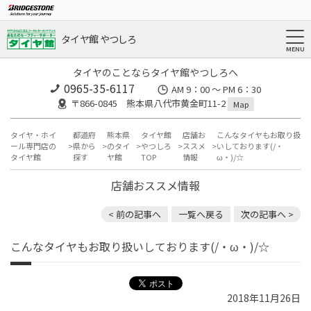
タイヤ館 やつしろ
タイヤのことならタイヤ館やつしろへ
0965-35-6117
AM 9：00 ～ PM 6：30
〒866-0845 熊本県八代市黄金町11-2
Map
タイヤ・ホイ
都道府
熊本県
タイヤ館
店舗お
こんなタイヤもお取り扱
ール専門店の
県から
のタイ
やつしろ
ススメ
いしております(/・
タイヤ館
探す
ヤ館
TOP
情報
ω・)/☆
店舗おススメ情報
< 前の記事へ
一覧へ戻る
次の記事へ >
こんなタイヤもお取り扱いしております(/・ω・)/☆
2018年11月26日