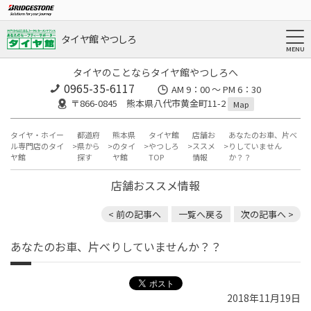
タイヤ館 やつしろ
タイヤのことならタイヤ館やつしろへ
0965-35-6117
AM 9：00 ～ PM 6：30
〒866-0845 熊本県八代市黄金町11-2
Map
タイヤ・ホイー
都道府
熊本県
タイヤ館
店舗お
あなたのお車、片べ
ル専門店のタイ
県から
のタイ
やつしろ
ススメ
りしていません
ヤ館
探す
ヤ館
TOP
情報
か？？
店舗おススメ情報
< 前の記事へ
一覧へ戻る
次の記事へ >
あなたのお車、片べりしていませんか？？
2018年11月19日