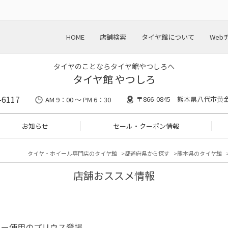
HOME
店舗検索
タイヤ館について
Web
タイヤのことならタイヤ館やつしろへ
タイヤ館 やつしろ
-6117
〒866-0845 熊本県八代市黄金
AM 9：00 ～ PM 6：30
お知らせ
セール・クーポン情報
タイヤ・ホイール専門店のタイヤ館
都道府県から探す
熊本県のタイヤ館
店舗おススメ情報
カー使用のプリウス登場