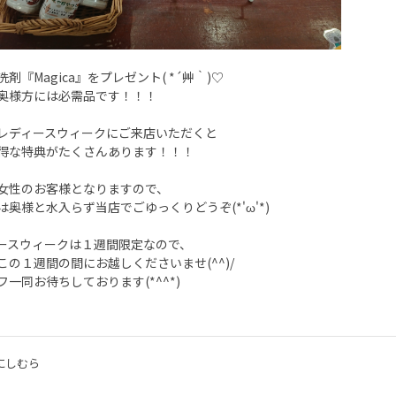
剤『Magica』をプレゼント( *´艸｀)♡
奥様方には必需品です！！！
レディースウィークにご来店いただくと
得な特典がたくさんあります！！！
女性のお客様となりますので、
は奥様と水入らず当店でごゆっくりどうぞ(*'ω'*)
ースウィークは１週間限定なので、
この１週間の間にお越しくださいませ(^^)/
フ一同お待ちしております(*^^*)
にしむら