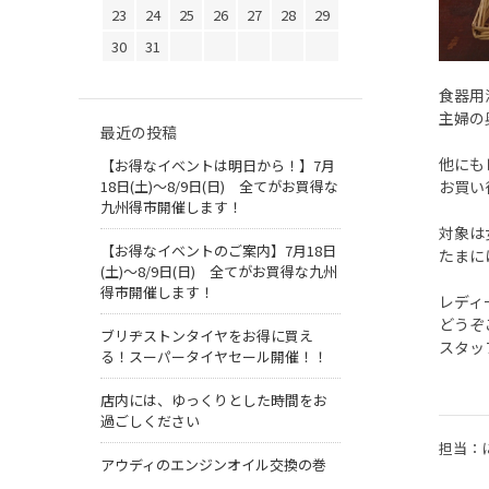
23
24
25
26
27
28
29
30
31
食器用洗
主婦の
最近の投稿
他にも
【お得なイベントは明日から！】7月
18日(土)～8/9日(日) 全てがお買得な
お買い
九州得市開催します！
対象は
【お得なイベントのご案内】7月18日
たまに
(土)～8/9日(日) 全てがお買得な九州
得市開催します！
レディ
どうぞ
ブリヂストンタイヤをお得に買え
スタッ
る！スーパータイヤセール開催！！
店内には、ゆっくりとした時間をお
過ごしください
担当：
アウディのエンジンオイル交換の巻