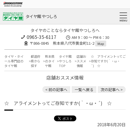
タイヤ館 やつしろ
タイヤのことならタイヤ館やつしろへ
0965-35-6117
AM 9：00 ～ PM 6：30
〒866-0845 熊本県八代市黄金町11-2
Map
タイヤ・ホイ
都道府
熊本県
タイヤ館
店舗お
☆ アライメントってご
ール専門店の
県から
のタイ
やつしろ
ススメ
存知ですか(｀・ω・
タイヤ館
探す
ヤ館
TOP
情報
´) ☆
店舗おススメ情報
< 前の記事へ
一覧へ戻る
次の記事へ >
☆ アライメントってご存知ですか(｀・ω・´) ☆
2018年6月20日