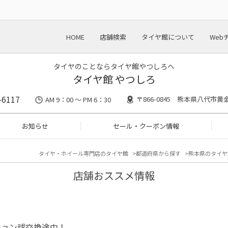
HOME
店舗検索
タイヤ館について
Web
タイヤのことならタイヤ館やつしろへ
タイヤ館 やつしろ
-6117
〒866-0845 熊本県八代市黄金
AM 9：00 ～ PM 6：30
お知らせ
セール・クーポン情報
タイヤ・ホイール専門店のタイヤ館
都道府県から探す
熊本県のタイヤ
店舗おススメ情報
ション球交換途中！