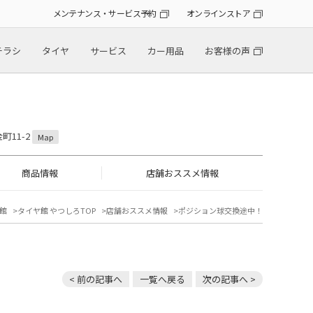
メンテナンス・サービス予約
オンラインストア
チラシ
タイヤ
サービス
カー用品
お客様の声
町11-2
Map
商品情報
店舗おススメ情報
館
タイヤ館 やつしろTOP
店舗おススメ情報
ポジション球交換途中！
< 前の記事へ
一覧へ戻る
次の記事へ >