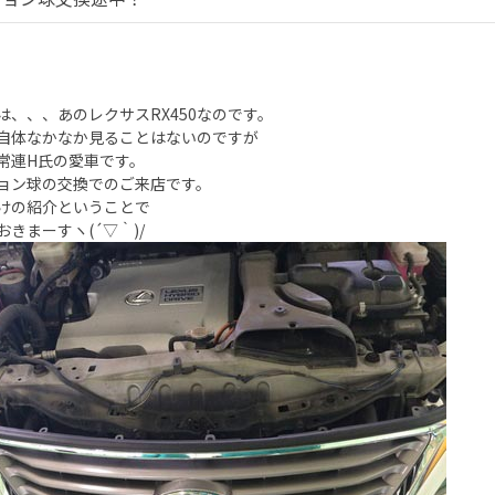
は、、、あのレクサスRX450なのです。
自体なかなか見ることはないのですが
常連H氏の愛車です。
ョン球の交換でのご来店です。
けの紹介ということで
おきまーすヽ(´▽｀)/