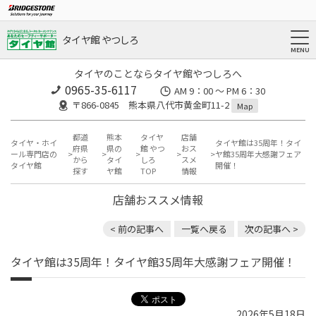
タイヤ館 やつしろ
タイヤのことならタイヤ館やつしろへ
0965-35-6117
AM 9：00 ～ PM 6：30
〒866-0845 熊本県八代市黄金町11-2
Map
都道
熊本
タイヤ
店舗
タイヤ・ホイ
タイヤ館は35周年！タイ
府県
県の
館 やつ
おス
ール専門店の
ヤ館35周年大感謝フェア
から
タイ
しろ
スメ
タイヤ館
開催！
探す
ヤ館
TOP
情報
店舗おススメ情報
< 前の記事へ
一覧へ戻る
次の記事へ >
タイヤ館は35周年！タイヤ館35周年大感謝フェア開催！
2026年5月18日