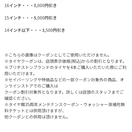
16
インチ・・・
8,000
円引き
15
インチ・・・5
,000
円引き
14
インチ以下・・・3
,500
円引き
※こちらの画像はクーポンとしてご使用いただけません。
※タイヤクーポンは、店頭表示価格
(
税込
)
からの割引となります。
※ブリヂストンブランドのタイヤを
4
本ご購入いただいた際にご利
用いただけます。
※セイバーリングや特価品などの一部クーポン対象外の商品、オ
ンラインストアでのご購入は
クーポン割引対象外となります。詳しくは店頭のスタッフまでご
確認ください。
※タイヤ館
35
周年メンテナンスクーポン・ウォッシャー液補充無
料チケットとは併用頂けますが、
他クーポンとの併用は頂けません。