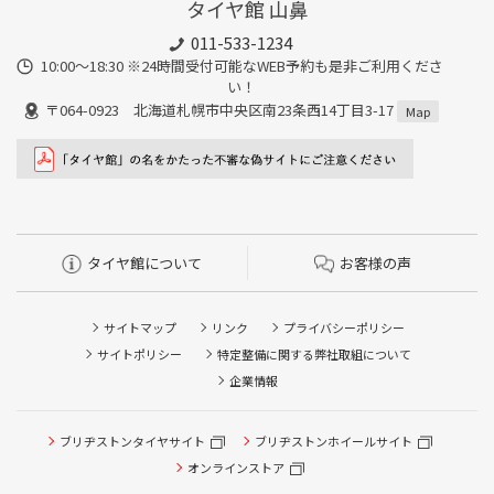
タイヤ館 山鼻
011-533-1234
10:00～18:30 ※24時間受付可能なWEB予約も是非ご利用くださ
い！
〒064-0923 北海道札幌市中央区南23条西14丁目3-17
Map
タイヤ館について
お客様の声
サイトマップ
リンク
プライバシーポリシー
サイトポリシー
特定整備に関する弊社取組について
企業情報
タイヤ点検・安全点検/タイヤ履き替え/オイル交換/その他
ブリヂストンタイヤサイト
ブリヂストンホイールサイト
ピット作業の予約
オンラインストア