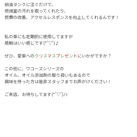
給油タンクに注ぐだけで、
燃焼室の汚れを取ってくれたり、
燃費の改善、アクセルレスポンスを向上してくれるんです！
私の車にも定期的に使用してますが
感触はいい感じです(*'▽')♪
ぜひ、愛車への
ク
リ
ス
マ
ス
プ
レ
ゼ
ン
ト
にいかがですか？
この他に、ワコーズシリーズの
オイル、オイル添加剤の取り扱いもあるので
興味を持った方は是非スタッフまでお声がけください！
ご来店、お待ちしてます(*'▽')ﾉｼ