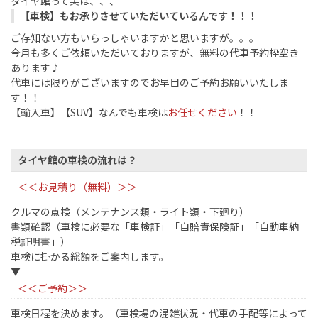
タイヤ館って実は、、、
【車検】もお承りさせていただいているんです！！！
ご存知ない方もいらっしゃいますかと思いますが。。。
今月も多くご依頼いただいておりますが、無料の代車予約枠空き
あります♪
代車には限りがございますのでお早目のご予約お願いいたしま
す！！
【輸入車】【SUV】なんでも車検は
お任せください
！！
タイヤ館の車検の流れは？
＜＜お見積り（無料）＞＞
クルマの点検（メンテナンス類・ライト類・下廻り）
書類確認（車検に必要な「車検証」「自賠責保険証」「自動車納
税証明書」）
車検に掛かる総額をご案内します。
▼
＜＜ご予約＞＞
車検日程を決めます。（車検場の混雑状況・代車の手配等によって