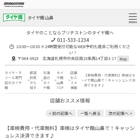
タイヤ館 山鼻
タイヤのことならブリヂストンのタイヤ館へ
011-533-1234
10:00～18:30 ※24時間受付可能なWEB予約も是非ご利用くださ
い！
〒064-0923 北海道札幌市中央区南23条西14丁目3-17
Map
タイヤ・ホ
都道
北海
タイ
店舗
【車検費用・代車無料】車検はタ
イール専門
府県
道の
ヤ館
おス
イヤ館山鼻で！キャッシュレス決
店のタイヤ
から
タイ
山鼻
スメ
済できます♪
館
探す
ヤ館
TOP
情報
店舗おススメ情報
< 前の記事へ
一覧へ戻る
次の記事へ >
【車検費用・代車無料】車検はタイヤ館山鼻で！キャッシ
ュレス決済できます♪