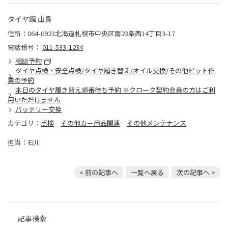
タイヤ館 山鼻
住所：064-0923北海道札幌市中央区南23条西14丁目3-17
電話番号：
011-533-1234
相談予約
タイヤ点検・安全点検/タイヤ履き替え/オイル交換/その他ピット作
業の予約
本日のタイヤ履き替え順番待ち予約 ※クローク契約会員の方はご利
用いただけません
バッテリー交換
カテゴリ：
点検
その他カー用品関連
その他メンテナンス
担当：石川
< 前の記事へ
一覧へ戻る
次の記事へ >
記事検索