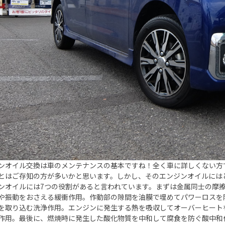
ンオイル交換は車のメンテナンスの基本ですね！全く車に詳しくない方
とはご存知の方が多いかと思います。しかし、そのエンジンオイルには
ンオイルには7つの役割があると言われています。まずは金属同士の摩
や振動をおさえる緩衝作用。作動部の隙間を油膜で埋めてパワーロスを
を取り込む洗浄作用。エンジンに発生する熱を吸収してオーバーヒート
作用。最後に、燃焼時に発生した酸化物質を中和して腐食を防ぐ酸中和