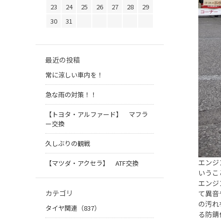
23
24
25
26
27
28
29
30
31
最近の投稿
常に涼しい車内を！
急な雨の対策！！
【トヨタ・アルファード】 マフラ
ー交換
久しぶりの観戦
エンジ
【マツダ・アクセラ】 ATF交換
いうこ
エンジ
カテゴリ
て異音
の汚れ
タイヤ関連（837）
る防錆