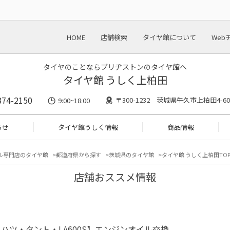
HOME
店舗検索
タイヤ館について
Web
タイヤのことならブリヂストンのタイヤ館へ
タイヤ館 うしく上柏田
874-2150
〒300-1232 茨城県牛久市上柏田4-60
9:00~18:00
らせ
タイヤ館うしく情報
商品情報
ル専門店のタイヤ館
都道府県から探す
茨城県のタイヤ館
タイヤ館 うしく上柏田TO
店舗おススメ情報
ハツ・タント・LA600S】エンジンオイル交換