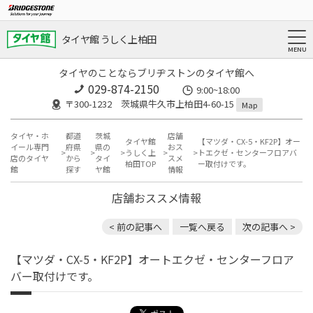
タイヤ館 うしく上柏田
タイヤのことならブリヂストンのタイヤ館へ
029-874-2150
9:00~18:00
〒300-1232 茨城県牛久市上柏田4-60-15
Map
タイヤ・ホ
都道
茨城
店舗
タイヤ館
【マツダ・CX-5・KF2P】オー
イール専門
府県
県の
おス
うしく上
トエクゼ・センターフロアバ
店のタイヤ
から
タイ
スメ
柏田TOP
ー取付けです。
館
探す
ヤ館
情報
店舗おススメ情報
< 前の記事へ
一覧へ戻る
次の記事へ >
【マツダ・CX-5・KF2P】オートエクゼ・センターフロア
バー取付けです。