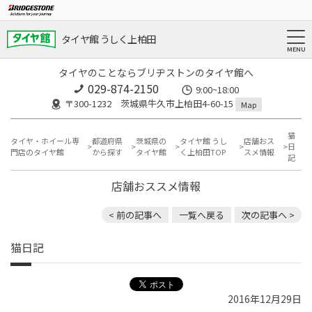
タイヤ館 うしく上柏田
タイヤのことならブリヂストンのタイヤ館へ
029-874-2150
9:00~18:00
〒300-1232 茨城県牛久市上柏田4-60-15
Map
猫
タイヤ・ホイール専
都道府県
茨城県の
タイヤ館 うし
店舗おス
日
門店のタイヤ館
から探す
タイヤ館
く上柏田TOP
スメ情報
記
店舗おススメ情報
< 前の記事へ
一覧へ戻る
次の記事へ >
猫日記
2016年12月29日