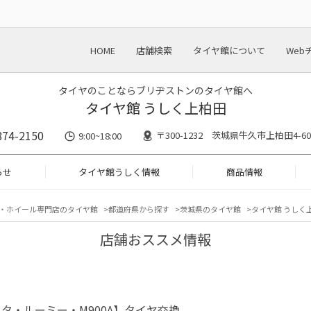
HOME
店舗検索
タイヤ館について
Web
タイヤのことならブリヂストンのタイヤ館へ
タイヤ館 うしく上柏田
874-2150
〒300-1232 茨城県牛久市上柏田4-60
9:00~18:00
らせ
タイヤ館うしく情報
商品情報
・ホイール専門店のタイヤ館
都道府県から探す
茨城県のタイヤ館
タイヤ館 うしく
店舗おススメ情報
タ・ルーミー・M900A】タイヤ交換