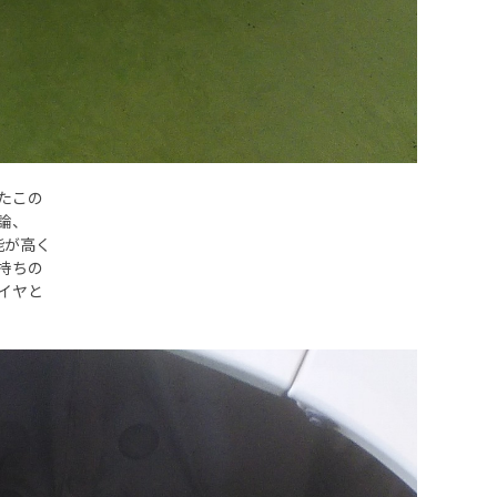
たこの
勿論、
能が高く
持ちの
イヤと