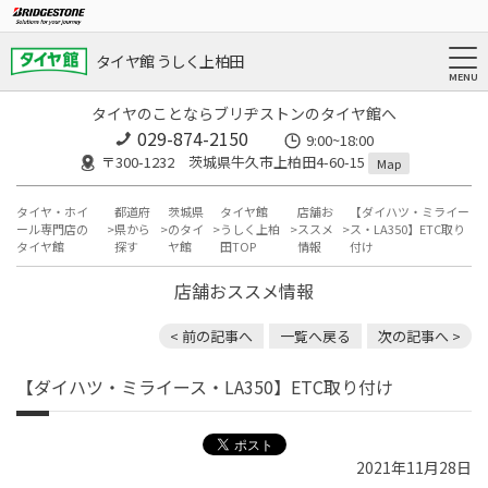
タイヤ館 うしく上柏田
タイヤのことならブリヂストンのタイヤ館へ
029-874-2150
9:00~18:00
〒300-1232 茨城県牛久市上柏田4-60-15
Map
タイヤ・ホイ
都道府
茨城県
タイヤ館
店舗お
【ダイハツ・ミライー
ール専門店の
県から
のタイ
うしく上柏
ススメ
ス・LA350】ETC取り
タイヤ館
探す
ヤ館
田TOP
情報
付け
店舗おススメ情報
< 前の記事へ
一覧へ戻る
次の記事へ >
【ダイハツ・ミライース・LA350】ETC取り付け
2021年11月28日