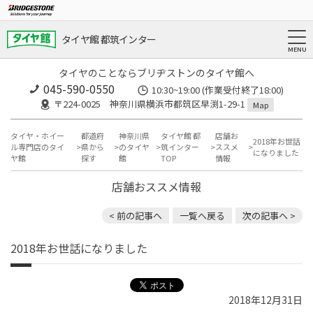
タイヤ館 都筑インター
タイヤのことならブリヂストンのタイヤ館へ
045-590-0550
10:30~19:00 (作業受付終了18:00)
〒224-0025 神奈川県横浜市都筑区早渕1-29-1
Map
タイヤ・ホイー
都道府
神奈川県
タイヤ館 都
店舗お
2018年お世話
ル専門店のタイ
県から
のタイヤ
筑インター
ススメ
になりました
ヤ館
探す
館
TOP
情報
店舗おススメ情報
< 前の記事へ
一覧へ戻る
次の記事へ >
2018年お世話になりました
2018年12月31日