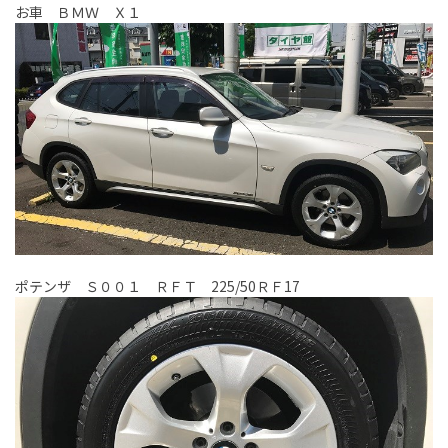
お車 ＢＭＷ Ｘ１
ポテンザ Ｓ００１ ＲＦＴ 225/50ＲＦ17