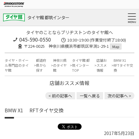
タイヤ館 都筑インター
タイヤのことならブリヂストンのタイヤ館へ
045-590-0550
10:30~19:00 (作業受付終了18:00)
〒224-0025 神奈川県横浜市都筑区早渕1-29-1
Map
タイヤ・ホイー
都道府
神奈川県
タイヤ館 都
店舗お
BMW X1
ル専門店のタイ
県から
のタイヤ
筑インター
ススメ
RFTタイヤ交
ヤ館
探す
館
TOP
情報
換
店舗おススメ情報
< 前の記事へ
一覧へ戻る
次の記事へ >
BMW X1 RFTタイヤ交換
2017年5月23日