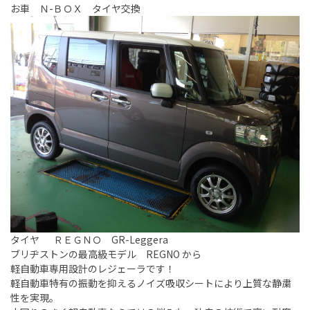
お車 Ｎ-ＢＯＸ タイヤ交換
タイヤ ＲＥＧＮＯ GR-Leggera
ブリヂストンの最高級モデル REGNO から
軽自動車専用設計のレジェーラです！
軽自動車特有の振動を抑えるノイズ吸収シートにより上質な静粛
性を実現。