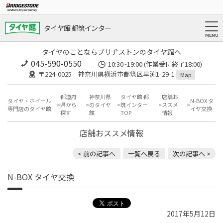
タイヤ館 都筑インター
タイヤのことならブリヂストンのタイヤ館へ
045-590-0550
10:30~19:00 (作業受付終了18:00)
〒224-0025 神奈川県横浜市都筑区早渕1-29-1
Map
都道府
神奈川県
タイヤ館 都
店舗お
タイヤ・ホイール
N-BOX タ
県から
のタイヤ
筑インター
ススメ
専門店のタイヤ館
イヤ交換
探す
館
TOP
情報
店舗おススメ情報
< 前の記事へ
一覧へ戻る
次の記事へ >
N-BOX タイヤ交換
2017年5月12日