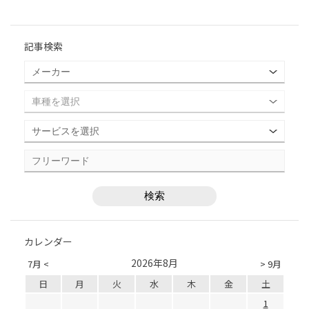
記事検索
カレンダー
2026年8月
7月 <
> 9月
日
月
火
水
木
金
土
1