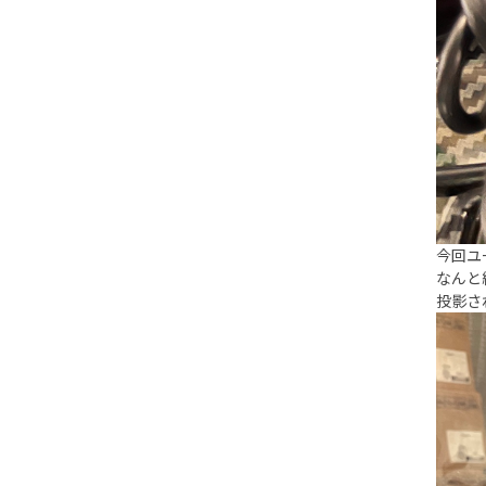
今回ユ
なんと
投影さ